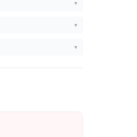
▼
▼
▼