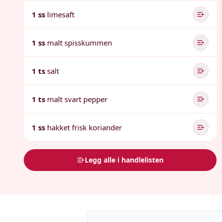
1 ss
limesaft
1 ss
malt spisskummen
1 ts
salt
1 ts
malt svart pepper
1 ss
hakket frisk koriander
Legg alle i handlelisten