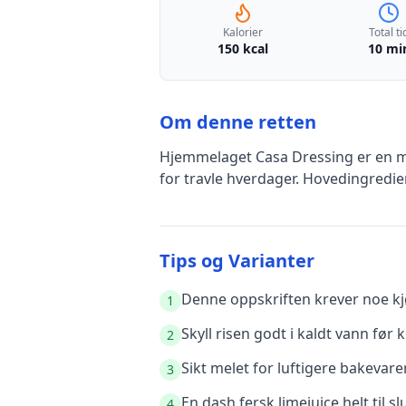
Kalorier
Total ti
150 kcal
10 mi
Om denne retten
Hjemmelaget Casa Dressing
er en
m
for travle hverdager
.
Hovedingredie
Tips og Varianter
Denne oppskriften krever noe kjø
1
Skyll risen godt i kaldt vann før k
2
Sikt melet for luftigere bakevare
3
En dash fersk limejuice helt til sl
4