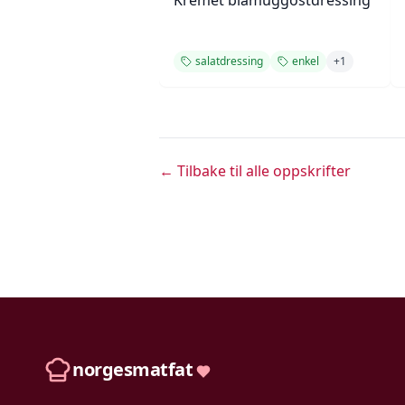
Kremet blåmuggostdressing
salatdressing
enkel
+
1
← Tilbake til alle oppskrifter
norgesmatfat