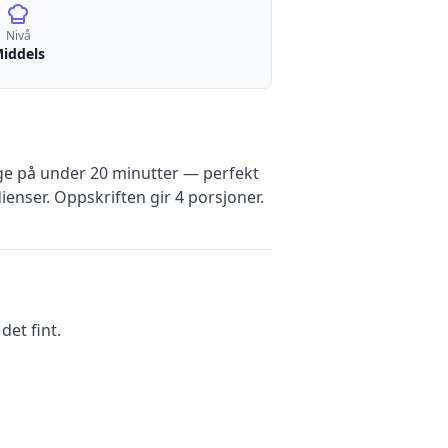
Nivå
iddels
e på under 20 minutter — perfekt
ienser
.
Oppskriften gir
4
porsjoner.
et fint.