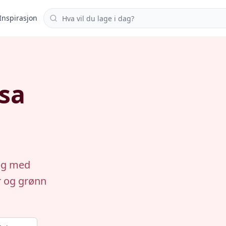
Søk i oppskrifter
Inspirasjon
sa
ing med
r og grønn