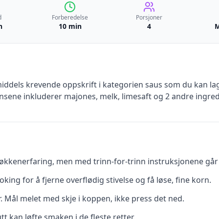
d
Forberedelse
Porsjoner
n
10 min
4
M
iddels krevende
oppskrift
i kategorien saus
som du kan lag
nsene inkluderer
majones, melk, limesaft
og 2 andre ingred
kkenerfaring, men med trinn-for-trinn instruksjonene går d
oking for å fjerne overflødig stivelse og få løse, fine korn.
r. Mål melet med skje i koppen, ikke press det ned.
utt kan løfte smaken i de fleste retter.