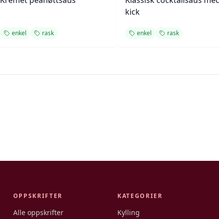
Kremet peanøttsaus
Klassisk cocktailsaus med
kick
enkel
rask
enkel
rask
OPPSKRIFTER
KATEGORIER
Alle oppskrifter
Kylling