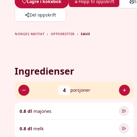
Lagre i kokebok
Hopp til oppskrift
S
Del oppskrift
NORGES MATFAT
›
OPPSKRIFTER
›
SAUS
Ingredienser
4
porsjoner
0.8 dl
majones
0.8 dl
melk