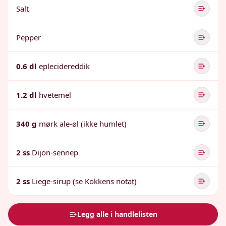
Salt
Pepper
0.6 dl
eplecidereddik
1.2 dl
hvetemel
340 g
mørk ale-øl (ikke humlet)
2 ss
Dijon-sennep
2 ss
Liege-sirup (se Kokkens notat)
Legg alle i handlelisten