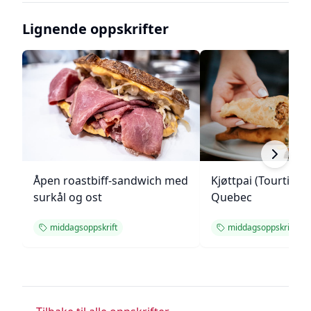
Lignende oppskrifter
Åpen roastbiff-sandwich med
Kjøttpai (Tourtière)
surkål og ost
Quebec
middagsoppskrift
middagsoppskrift