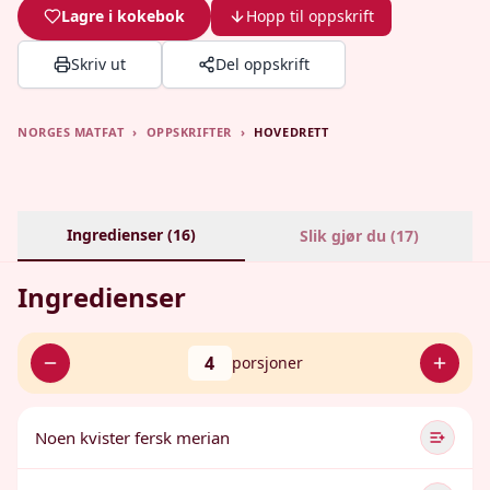
Lagre i kokebok
Hopp til oppskrift
Skriv ut
Del oppskrift
NORGES MATFAT
›
OPPSKRIFTER
›
HOVEDRETT
Ingredienser (
16
)
Slik gjør du (
17
)
Ingredienser
4
porsjoner
Noen kvister fersk merian