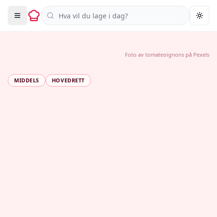
Søk i oppskrifter
Togg
Foto av
tomateoignons
på
Pexels
MIDDELS
HOVEDRETT