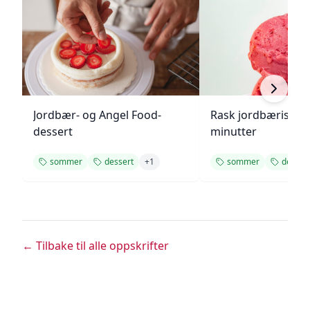
Jordbær- og Angel Food-
Rask jordbæriskre
dessert
minutter
sommer
dessert
+
1
sommer
desser
← Tilbake til alle oppskrifter