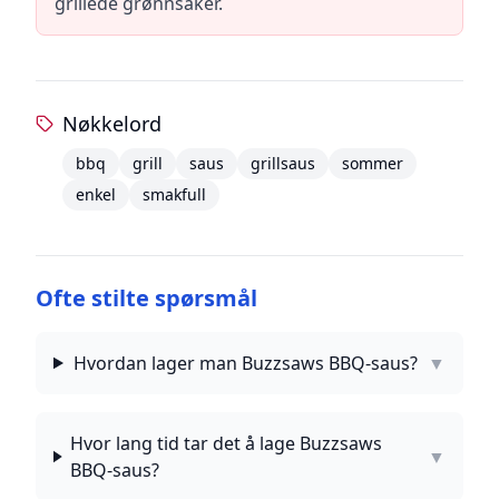
grillede grønnsaker.
Nøkkelord
bbq
grill
saus
grillsaus
sommer
enkel
smakfull
Ofte stilte spørsmål
Hvordan lager man Buzzsaws BBQ-saus?
▼
Hvor lang tid tar det å lage Buzzsaws
▼
BBQ-saus?