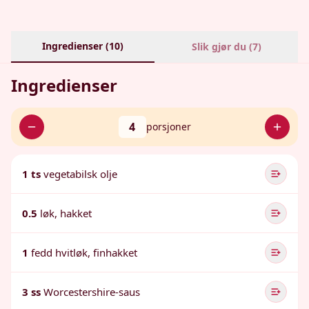
Ingredienser (
10
)
Slik gjør du (
7
)
Ingredienser
4
porsjoner
1 ts
vegetabilsk olje
0.5
løk, hakket
1
fedd hvitløk, finhakket
3 ss
Worcestershire-saus