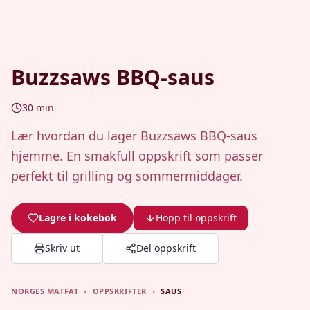
Buzzsaws BBQ-saus
30
min
Lær hvordan du lager Buzzsaws BBQ-saus
hjemme. En smakfull oppskrift som passer
perfekt til grilling og sommermiddager.
Lagre i kokebok
Hopp til oppskrift
Skriv ut
Del oppskrift
NORGES MATFAT
›
OPPSKRIFTER
›
SAUS