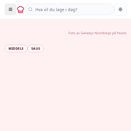
Søk i oppskrifter
Togg
Foto av
Gwladys Nicimbikije
på
Pexels
MIDDELS
SAUS