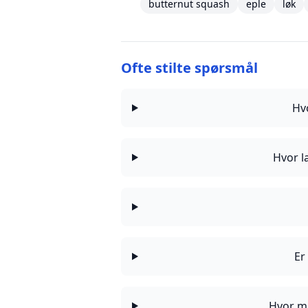
butternut squash
eple
løk
Ofte stilte spørsmål
Hv
Hvor l
Er
Hvor ma