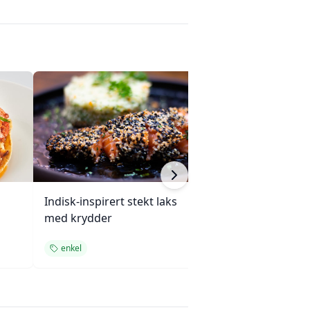
Indisk-inspirert stekt laks
Enchiladas med 
med krydder
ovnsbakte grøn
enkel
enkel