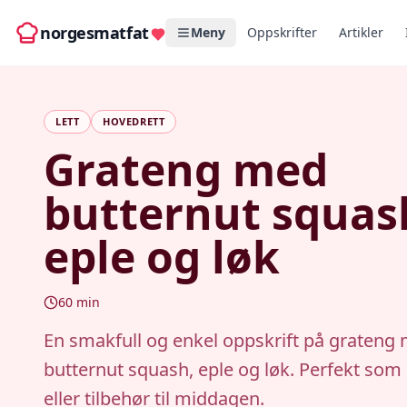
norgesmatfat
Meny
Oppskrifter
Artikler
LETT
HOVEDRETT
Grateng med
butternut squas
eple og løk
60
min
En smakfull og enkel oppskrift på grateng
butternut squash, eple og løk. Perfekt som
eller tilbehør til middagen.