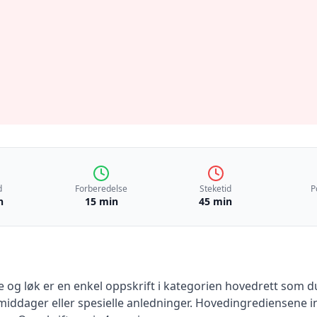
d
Forberedelse
Steketid
P
n
15 min
45 min
e og løk
er en
enkel
oppskrift
i kategorien hovedrett
som du 
iddager eller spesielle anledninger
.
Hovedingrediensene i