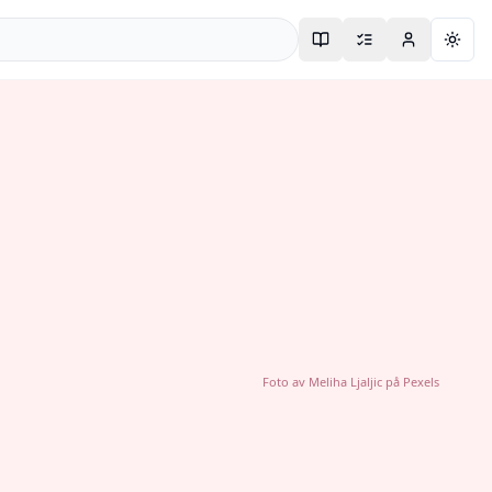
Togg
Foto av
Meliha Ljaljic
på
Pexels