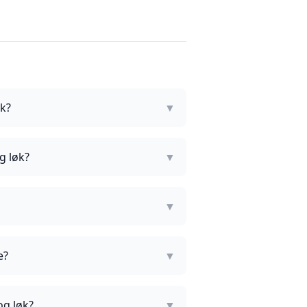
k?
▼
g løk?
▼
▼
e?
▼
og løk?
▼