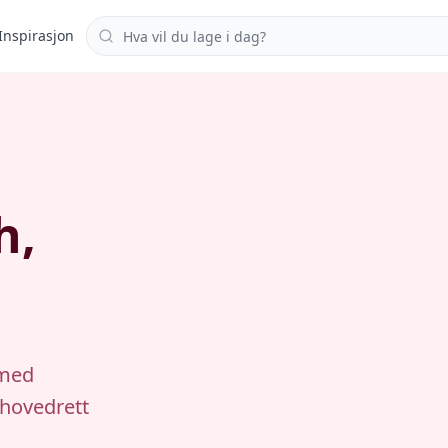
Søk i oppskrifter
Inspirasjon
h,
 med
 hovedrett