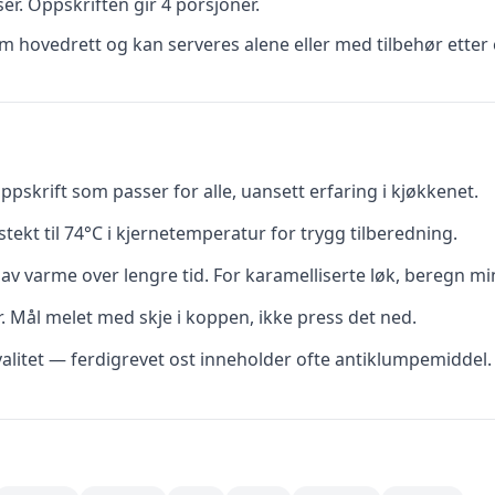
ser
.
Oppskriften gir
4
porsjoner.
 hovedrett og kan serveres alene eller med tilbehør etter 
pskrift som passer for alle, uansett erfaring i kjøkkenet.
tekt til 74°C i kjernetemperatur for trygg tilberedning.
av varme over lengre tid. For karamelliserte løk, beregn mi
r. Mål melet med skje i koppen, ikke press det ned.
valitet — ferdigrevet ost inneholder ofte antiklumpemiddel.