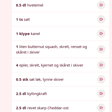
0.5 dl
hvetemel
1 ts
salt
1 klype
kanel
1
liten butternut squash, skrelt, renset og
skåret i skiver
4
epler, skrelt, kjernet og skåret i skiver
0.5 stk
søt løk, tynne skiver
2.5 dl
kyllingkraft
2.5 dl
revet skarp Cheddar-ost