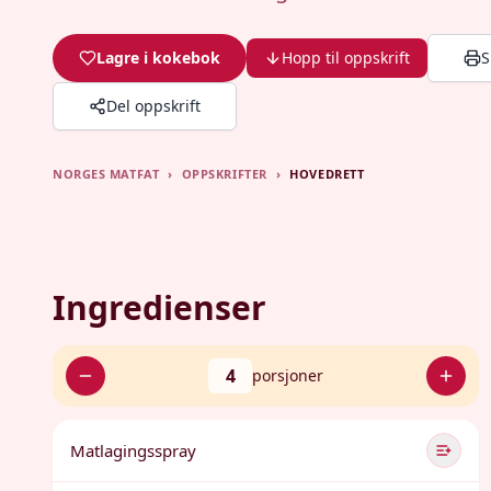
Lagre i kokebok
Hopp til oppskrift
S
Del oppskrift
NORGES MATFAT
›
OPPSKRIFTER
›
HOVEDRETT
Ingredienser
4
porsjoner
Matlagingsspray