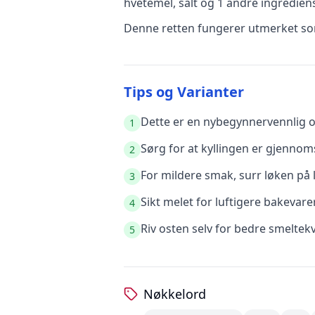
hvetemel, salt
og 1 andre ingredien
Denne retten fungerer utmerket som
Tips og Varianter
Dette er en nybegynnervennlig op
1
Sørg for at kyllingen er gjennoms
2
For mildere smak, surr løken på l
3
Sikt melet for luftigere bakevare
4
Riv osten selv for bedre smeltek
5
Nøkkelord