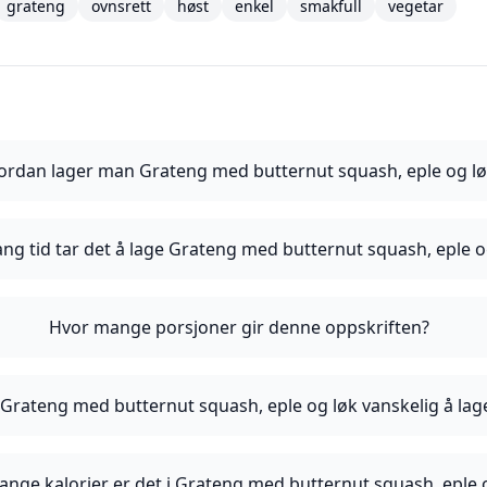
grateng
ovnsrett
høst
enkel
smakfull
vegetar
ordan lager man Grateng med butternut squash, eple og lø
ang tid tar det å lage Grateng med butternut squash, eple o
Hvor mange porsjoner gir denne oppskriften?
 Grateng med butternut squash, eple og løk vanskelig å lag
nge kalorier er det i Grateng med butternut squash, eple 