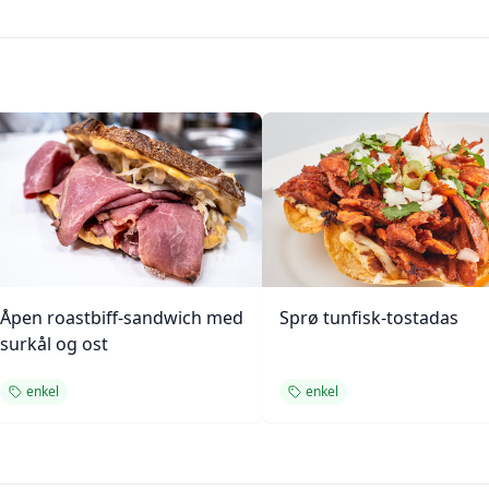
Åpen roastbiff-sandwich med
Sprø tunfisk-tostadas
surkål og ost
enkel
enkel