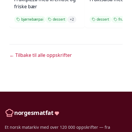
friske bær
bjørnebærpai
dessert
+
2
dessert
fruktpai
← Tilbake til alle oppskrifter
norgesmatfat
Et norsk matarkiv med over 120 000 oppskrifter — fra