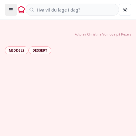
Søk i oppskrifter
Togg
Foto av
Christina Voinova
på
Pexels
MIDDELS
DESSERT