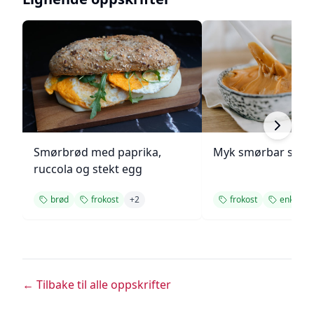
Smørbrød med paprika,
Myk smørbar smø
ruccola og stekt egg
brød
frokost
+
2
frokost
enkelt
← Tilbake til alle oppskrifter