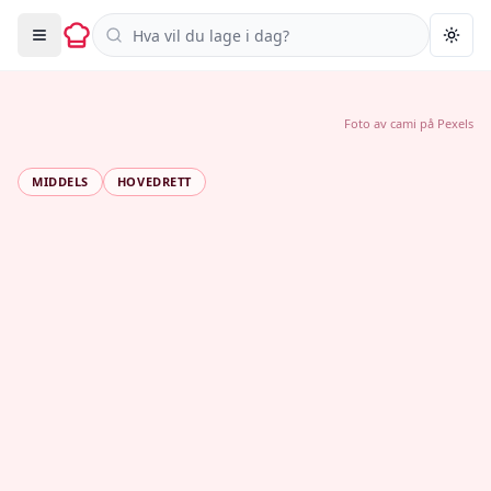
Søk i oppskrifter
Togg
Foto av
cami
på
Pexels
MIDDELS
HOVEDRETT