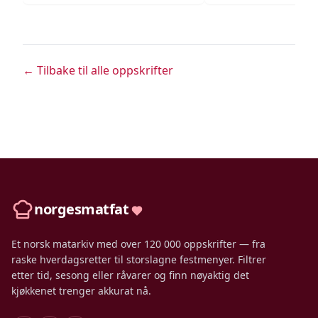
← Tilbake til alle oppskrifter
norgesmatfat
Et norsk matarkiv med over 120 000 oppskrifter — fra
raske hverdagsretter til storslagne festmenyer. Filtrer
etter tid, sesong eller råvarer og finn nøyaktig det
kjøkkenet trenger akkurat nå.