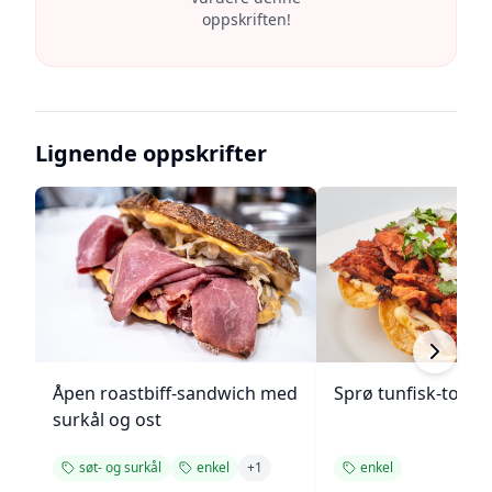
oppskriften!
Lignende oppskrifter
Åpen roastbiff-sandwich med
Sprø tunfisk-tosta
surkål og ost
søt- og surkål
enkel
+
1
enkel