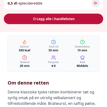
0,5 dl
eplecidereddik
Legg alle i handlelisten
Kalorier
Total tid
Forberedelse
550 kcal
35 min
15 min
Steketid
Porsjoner
Nivå
20 min
4-6
Middels
Om denne retten
Denne klassiske tyske retten kombinerer søt og
syrlig smak på en utrolig velbalansert og
tilfredsstillende måte. Bratwurst, en saftig pølse,