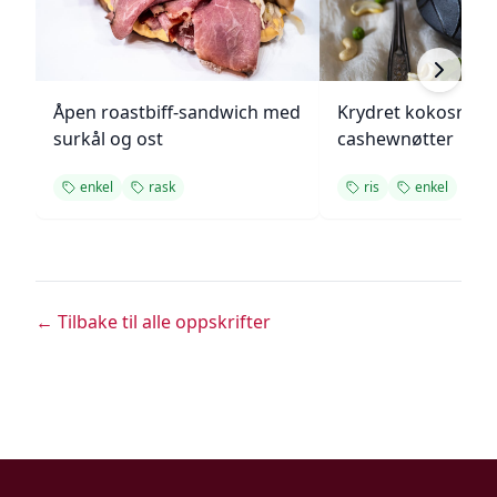
Åpen roastbiff-sandwich med
Krydret kokosris 
surkål og ost
cashewnøtter
enkel
rask
ris
enkel
← Tilbake til alle oppskrifter