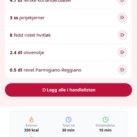
4.7 dl
ferske korianderblader
3 ss
pinjekjerner
8
fedd ristet hvitløk
2.4 dl
olivenolje
0.5 dl
revet Parmigiano-Reggiano
Legg alle i handlelisten
Kalorier
Total tid
Forberedelse
350 kcal
30 min
10 min