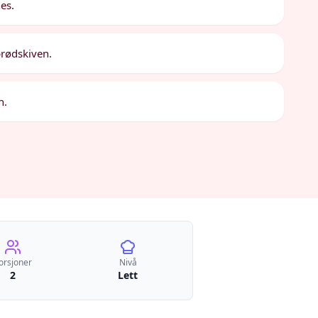
es.
brødskiven.
h.
orsjoner
Nivå
2
Lett