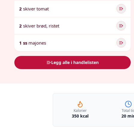
2
skiver tomat
2
skiver brød, ristet
1 ss
majones
Legg alle i handlelisten
Kalorier
Total ti
350 kcal
20 mi