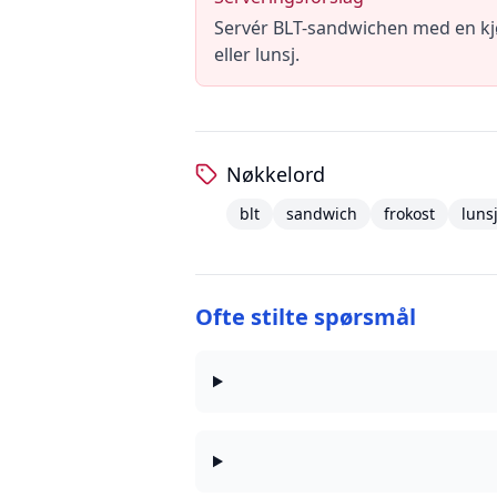
Servér BLT-sandwichen med en kjøli
eller lunsj.
Nøkkelord
blt
sandwich
frokost
luns
Ofte stilte spørsmål