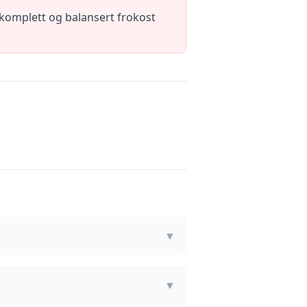
n komplett og balansert frokost
▼
▼