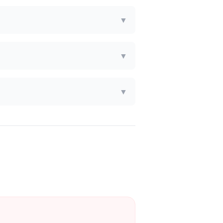
▼
▼
▼