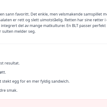
en sann favoritt. Det enkle, men velsmakende samspillet m
alaten er rett og slett uimotståelig. Retten har sine røtter
n integrert del av mange matkulturer. En BLT passer perfekt
r sulten melder seg.
st resultat.
øtt.
 et stekt egg for en mer fyldig sandwich.
edre smak.