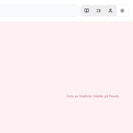
Togg
Foto av
Vladimír Sládek
på
Pexels