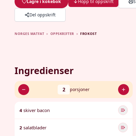
Lagre i kokebok
Hopp til oppskrift
S
Del oppskrift
NORGES MATFAT
›
OPPSKRIFTER
›
FROKOST
Ingredienser
2
porsjoner
4
skiver bacon
2
salatblader