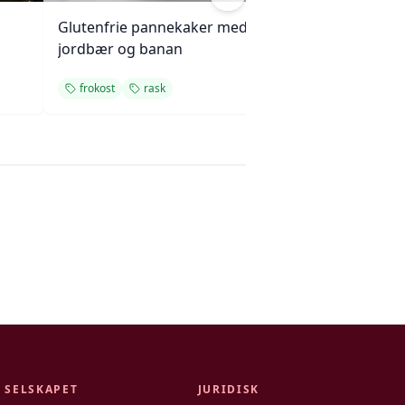
Glutenfrie pannekaker med
Saftige valnøtt- 
jordbær og banan
eplemuffins
frokost
rask
frokost
enkel
SELSKAPET
JURIDISK