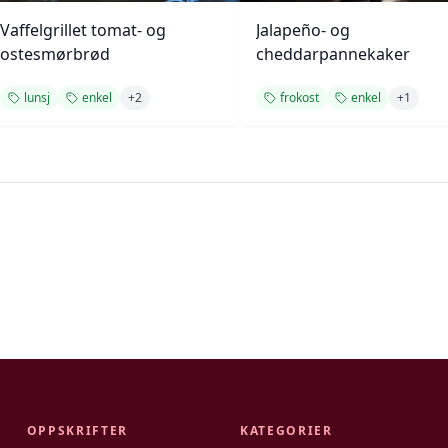
Vaffelgrillet tomat- og
Jalapeño- og
ostesmørbrød
cheddarpannekaker
lunsj
enkel
+
2
frokost
enkel
+
1
OPPSKRIFTER
KATEGORIER