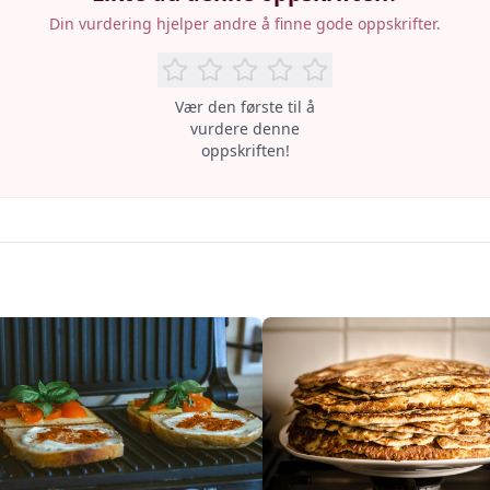
Din vurdering hjelper andre å finne gode oppskrifter.
Vær den første til å
vurdere denne
oppskriften!