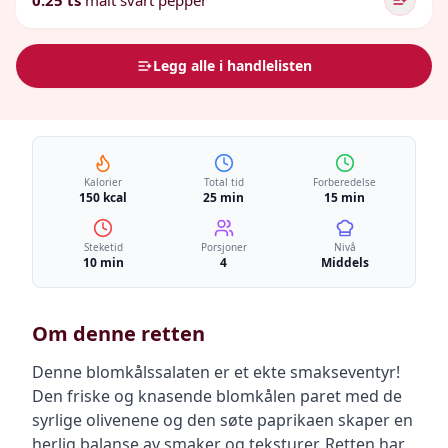
0.25 ts
malt svart pepper
Legg alle i handlelisten
Kalorier
Total tid
Forberedelse
150 kcal
25 min
15 min
Steketid
Porsjoner
Nivå
10 min
4
Middels
Om denne retten
Denne blomkålssalaten er et ekte smakseventyr!
Den friske og knasende blomkålen paret med de
syrlige olivenene og den søte paprikaen skaper en
herlig balanse av smaker og teksturer. Retten har