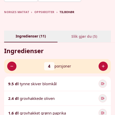
NORGES MATFAT
›
OPPSKRIFTER
›
TILBEHØR
Ingredienser (
11
)
Slik gjør du (
5
)
Ingredienser
4
porsjoner
9.5 dl
tynne skiver blomkål
2.4 dl
grovhakkede oliven
1.6 dl
grovhakket grønn paprika