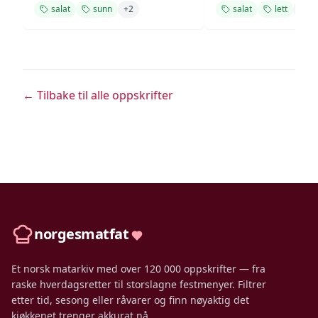
salat
sunn
+
2
salat
lett
+
2
← Tilbake til alle oppskrifter
norgesmatfat
Et norsk matarkiv med over 120 000 oppskrifter — fra
raske hverdagsretter til storslagne festmenyer. Filtrer
etter tid, sesong eller råvarer og finn nøyaktig det
kjøkkenet trenger akkurat nå.