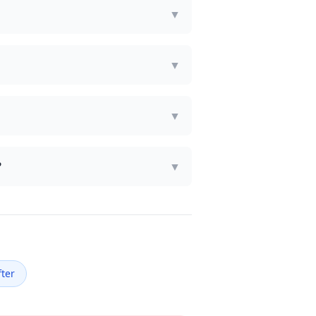
▼
▼
▼
?
▼
ter