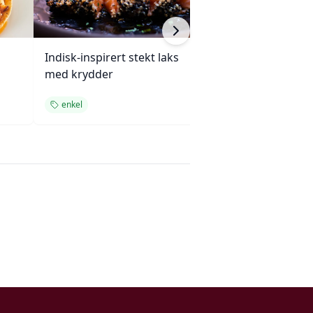
Indisk-inspirert stekt laks
Enchiladas med 
med krydder
ovnsbakte grøn
enkel
enkel