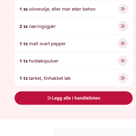
1 ss
olivenolje, eller mer etter behov
2 ss
næringsgjær
1 ts
malt svart pepper
1 ts
hvitløkspulver
1 ts
tørket, finhakket løk
Legg alle i handlelisten