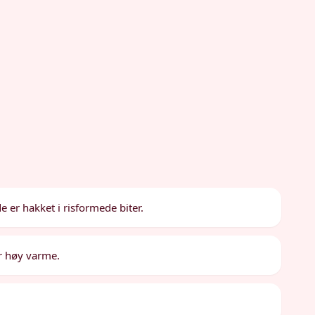
 er hakket i risformede biter.
r høy varme.