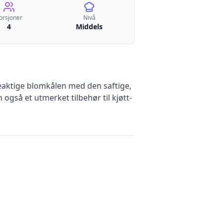
orsjoner
Nivå
4
Middels
eaktige blomkålen med den saftige,
gså et utmerket tilbehør til kjøtt-