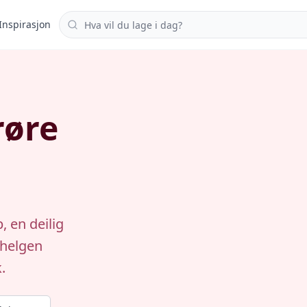
Søk i oppskrifter
Inspirasjon
røre
 en deilig
 helgen
.