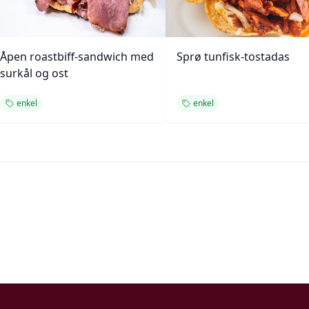
Åpen roastbiff-sandwich med
Sprø tunfisk-tostadas
surkål og ost
enkel
enkel