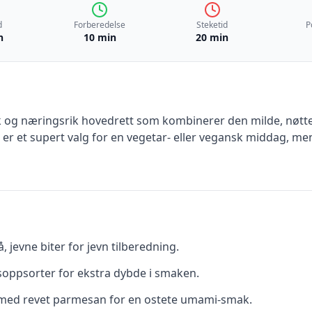
d
Forberedelse
Steketid
P
n
10 min
20 min
k og næringsrik hovedrett som kombinerer den milde, nøtt
 et supert valg for en vegetar- eller vegansk middag, men o
 jevne biter for jevn tilberedning.
 soppsorter for ekstra dybde i smaken.
med revet parmesan for en ostete umami-smak.