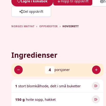
Lagre i kokebok
Hopp til oppskrift
S
Del oppskrift
NORGES MATFAT
›
OPPSKRIFTER
›
HOVEDRETT
Ingredienser
4
porsjoner
1
stort blomkålhode, delt i små buketter
150 g
hvite sopp, hakket