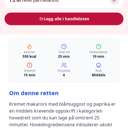
1.2 dl
revet parmesanost
Legg alle i handlelisten
Kalorier
Total tid
Forberedelse
550 kcal
25 min
10 min
Steketid
Porsjoner
Nivå
15 min
4
Middels
Om denne retten
Kremet makaroni med blåmuggost og paprika
er
en
middels krevende
oppskrift
i kategorien
hovedrett
som du kan lage på omtrent 25
minutter
.
Hovedingrediensene inkluderer
ukokt