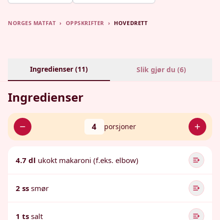
NORGES MATFAT
›
OPPSKRIFTER
›
HOVEDRETT
Ingredienser (
11
)
Slik gjør du (
6
)
Ingredienser
4
porsjoner
4.7 dl
ukokt makaroni (f.eks. elbow)
2 ss
smør
1 ts
salt