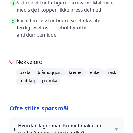
Sikt melet for luftigere bakevarer. Mål melet
4
med skje i koppen, ikke press det ned.
Riv osten selv for bedre smeltekvalitet —
5
ferdigrevet ost inneholder ofte
antiklumpemiddel.
Nøkkelord
pasta
blåmuggost
kremet
enkel
rask
middag
paprika
Ofte stilte spørsmål
Hvordan lager man Kremet makaroni
▼
med blåmuggost og paprika?