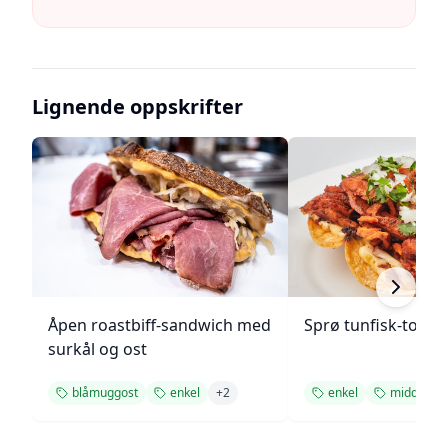
Lignende oppskrifter
Åpen roastbiff-sandwich med
Sprø tunfisk-tosta
surkål og ost
blåmuggost
enkel
+
2
enkel
middag