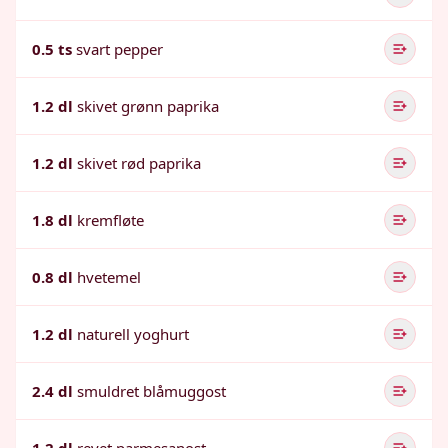
0.5 ts
svart pepper
1.2 dl
skivet grønn paprika
1.2 dl
skivet rød paprika
1.8 dl
kremfløte
0.8 dl
hvetemel
1.2 dl
naturell yoghurt
2.4 dl
smuldret blåmuggost