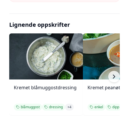
Lignende oppskrifter
Kremet blåmuggostdressing
Kremet peanøttsa
blåmuggost
dressing
+
4
enkel
dipp