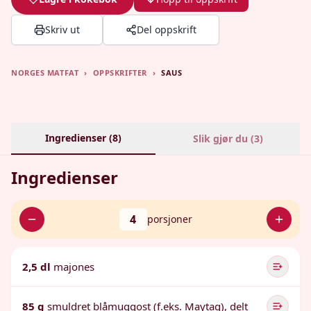
Skriv ut
Del oppskrift
NORGES MATFAT
›
OPPSKRIFTER
›
SAUS
Ingredienser (
8
)
Slik gjør du (
3
)
Ingredienser
4
porsjoner
2,5 dl
majones
85 g
smuldret blåmuggost (f.eks. Maytag), delt