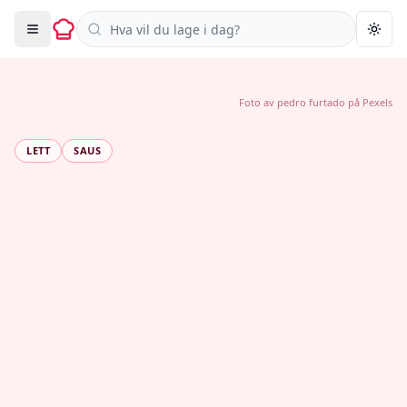
Søk i oppskrifter
Togg
Foto av
pedro furtado
på
Pexels
LETT
SAUS