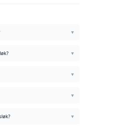
?
▼
løk?
▼
▼
▼
sløk?
▼