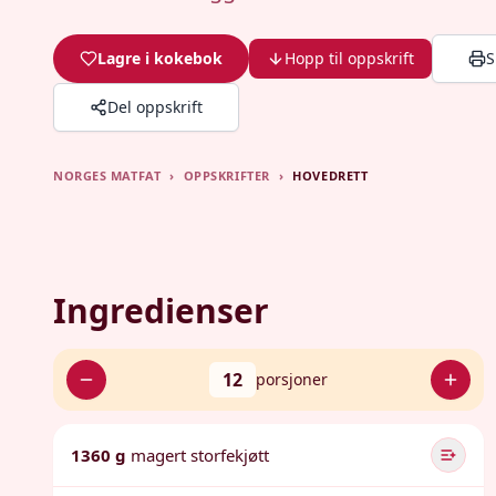
Lagre i kokebok
Hopp til oppskrift
S
Del oppskrift
NORGES MATFAT
›
OPPSKRIFTER
›
HOVEDRETT
Ingredienser
12
porsjoner
1360 g
magert storfekjøtt