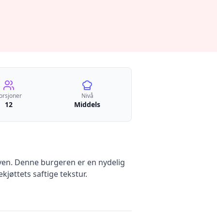
orsjoner
Nivå
12
Middels
ven. Denne burgeren er en nydelig
øttets saftige tekstur.