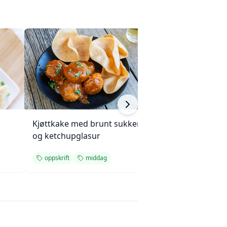
Kjøttkake med brunt sukker
Kremet makaroni
og ketchupglasur
ostegrateng med
oppskrift
middag
blåmuggost
o