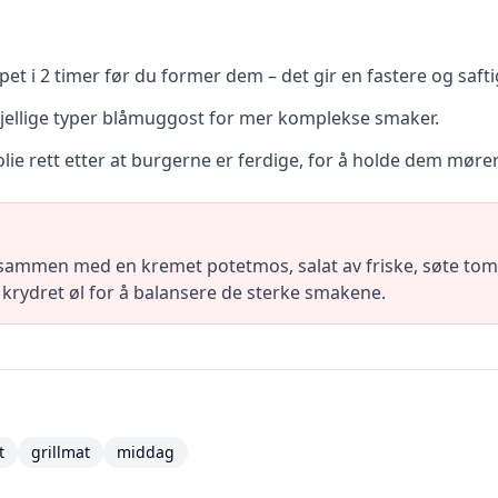
et i 2 timer før du former dem – det gir en fastere og saft
kjellige typer blåmuggost for mer komplekse smaker.
 rett etter at burgerne er ferdige, for å holde dem mører
sammen med en kremet potetmos, salat av friske, søte toma
 krydret øl for å balansere de sterke smakene.
t
grillmat
middag