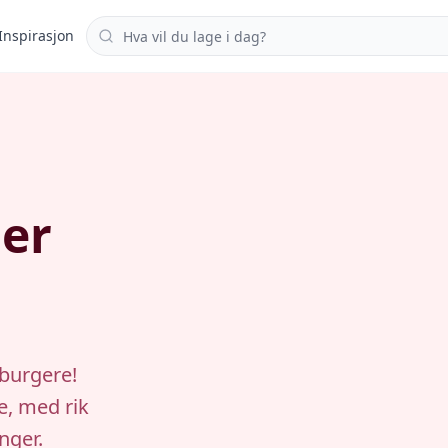
Søk i oppskrifter
Inspirasjon
er
burgere!
e, med rik
nger.