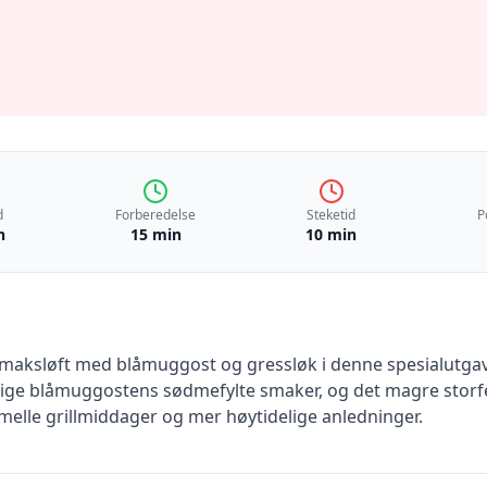
d
Forberedelse
Steketid
P
n
15 min
10 min
smaksløft med blåmuggost og gressløk i denne spesialutga
ge blåmuggostens sødmefylte smaker, og det magre storfekj
rmelle grillmiddager og mer høytidelige anledninger.