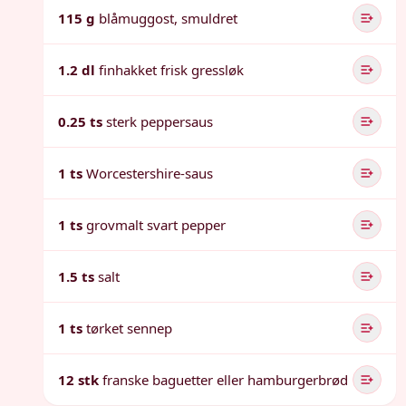
115 g
blåmuggost, smuldret
1.2 dl
finhakket frisk gressløk
0.25 ts
sterk peppersaus
1 ts
Worcestershire-saus
1 ts
grovmalt svart pepper
1.5 ts
salt
1 ts
tørket sennep
12 stk
franske baguetter eller hamburgerbrød