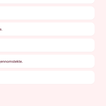
e.
 gjennomstekte.