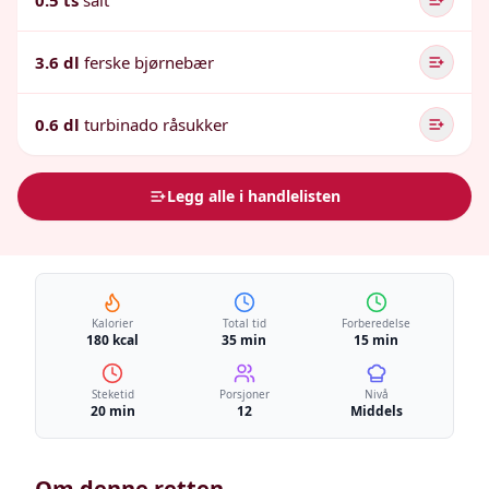
0.5 ts
salt
3.6 dl
ferske bjørnebær
0.6 dl
turbinado råsukker
Legg alle i handlelisten
Kalorier
Total tid
Forberedelse
180 kcal
35 min
15 min
Steketid
Porsjoner
Nivå
20 min
12
Middels
Om denne retten