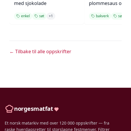
med sjokolade
plommesaus og
ingefærsmørkrem
enkel
søt
+
1
bakverk
søt
← Tilbake til alle oppskrifter
norgesmatfat
Et norsk matarkiv med over 120 000 oppskrifter — fra
raske hverdagsretter til storslagne festmenyer. Filtrer