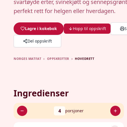
svartøyde erter, svinekjøtt og sennepsgrønt
perfekt rett for helgen eller hverdagen.
Lagre i kokebok
Hopp til oppskrift
S
Del oppskrift
NORGES MATFAT
›
OPPSKRIFTER
›
HOVEDRETT
Ingredienser
4
porsjoner