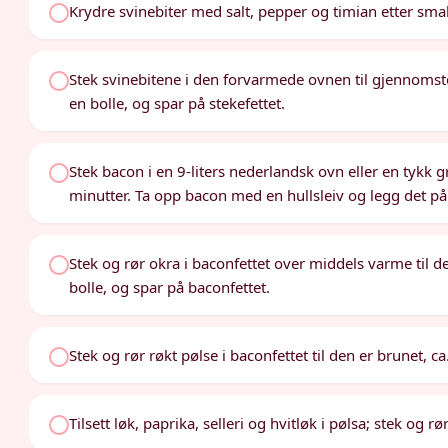
Krydre svinebiter med salt, pepper og timian etter sm
Stek svinebitene i den forvarmede ovnen til gjennomstek
en bolle, og spar på stekefettet.
Stek bacon i en 9-liters nederlandsk ovn eller en tykk g
minutter. Ta opp bacon med en hullsleiv og legg det på
Stek og rør okra i baconfettet over middels varme til det
bolle, og spar på baconfettet.
Stek og rør røkt pølse i baconfettet til den er brunet, ca
Tilsett løk, paprika, selleri og hvitløk i pølsa; stek og r