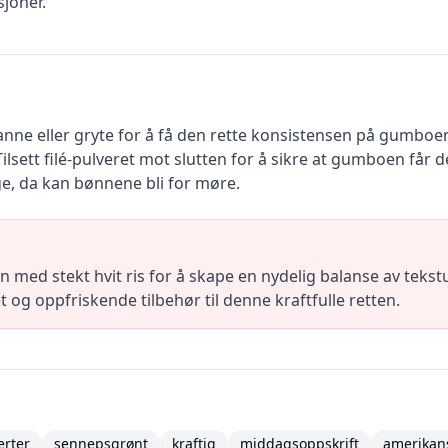
joner.
nne eller gryte for å få den rette konsistensen på gumboen.
lsett filé-pulveret mot slutten for å sikre at gumboen får d
e, da kan bønnene bli for møre.
 med stekt hvit ris for å skape en nydelig balanse av tekstu
t og oppfriskende tilbehør til denne kraftfulle retten.
erter
sennepsgrønt
kraftig
middagsoppskrift
amerikan