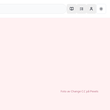
Togg
Foto av
Change C.C
på
Pexels