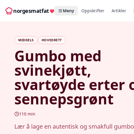
norgesmatfat
Meny
Oppskrifter
Artikler
MIDDELS
HOVEDRETT
Gumbo med
svinekjøtt,
svartøyde erter 
sennepsgrønt
110
min
Lær å lage en autentisk og smakfull gumb