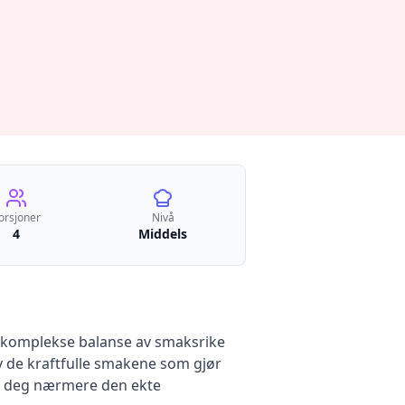
orsjoner
Nivå
4
Middels
in komplekse balanse av smaksrike
v de kraftfulle smakene som gjør
kke deg nærmere den ekte