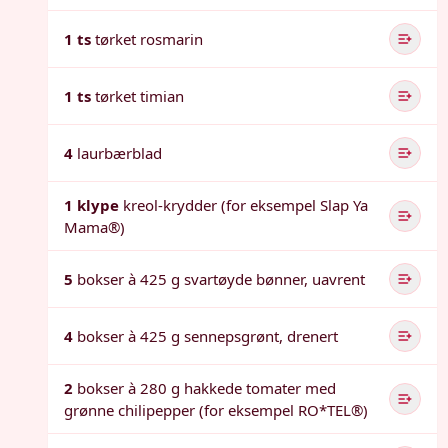
1 ts
tørket rosmarin
1 ts
tørket timian
4
laurbærblad
1 klype
kreol-krydder (for eksempel Slap Ya
Mama®)
5
bokser à 425 g svartøyde bønner, uavrent
4
bokser à 425 g sennepsgrønt, drenert
2
bokser à 280 g hakkede tomater med
grønne chilipepper (for eksempel RO*TEL®)