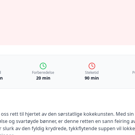
d
Forberedelse
Steketid
P
in
20 min
90 min
ss rett til hjertet av den sørstatlige kokekunsten. Med s
ølse og svartøyde bønner, er denne retten en sann feiring a
r slurk av den fyldig krydrede, tykkflytende suppen vil lo