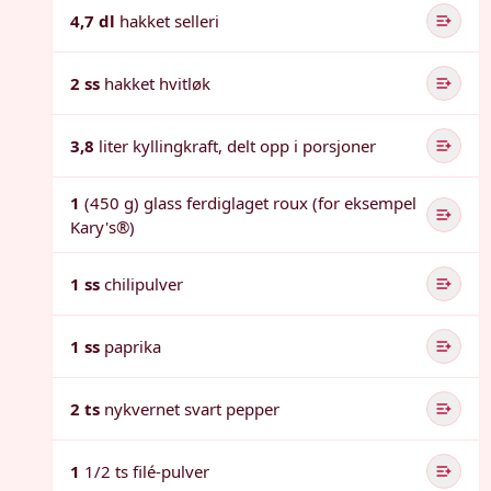
4,7 dl
hakket selleri
2 ss
hakket hvitløk
3,8
liter kyllingkraft, delt opp i porsjoner
1
(450 g) glass ferdiglaget roux (for eksempel
Kary's®)
1 ss
chilipulver
1 ss
paprika
2 ts
nykvernet svart pepper
1
1/2 ts filé-pulver