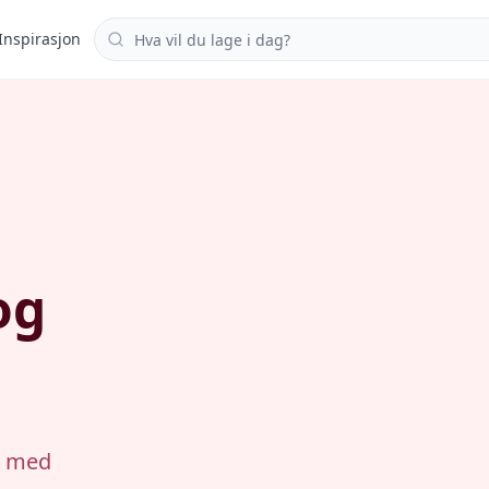
Søk i oppskrifter
Inspirasjon
og
o med