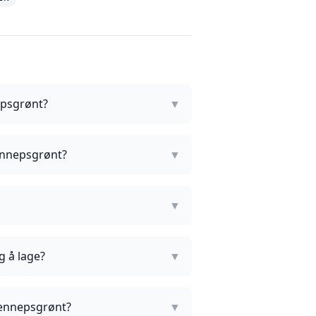
epsgrønt?
▼
sennepsgrønt?
▼
▼
g å lage?
▼
sennepsgrønt?
▼