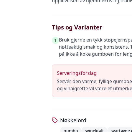
opplevelsen av hjemmekos og tradis
Tips og Varianter
Bruk gjerne en tykk støpejernspa
1
nøtteaktig smak og konsistens. Ti
på ikke å koke gumboen for leng
Serveringsforslag
Servér den varme, fyllige gumboen
og vinaigrette vil være et utmerke
Nøkkelord
gumbo
svinekjøtt
svartøyde 