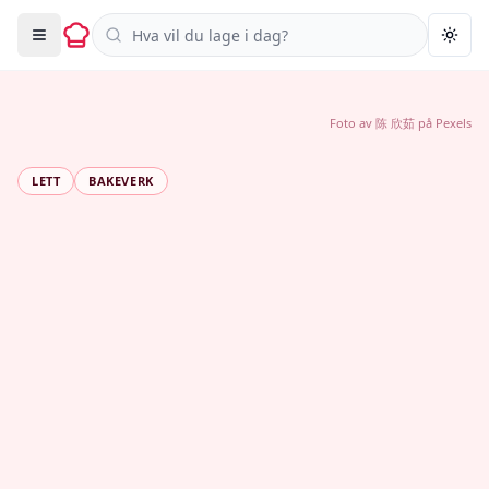
Søk i oppskrifter
Togg
Foto av
陈 欣茹
på
Pexels
LETT
BAKEVERK