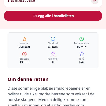
3 ts
maisstivelse
Legg alle i handlelisten
Kalorier
Total tid
Forberedelse
250 kcal
40 min
15 min
Steketid
Porsjoner
Nivå
25 min
8
Lett
Om denne retten
Disse sommerlige blåbærsmuldrepaiene er en
hyllest til de rike, mørke bærene som vokser i de
norske skogene. Med en deilig krumme som
smelter i munnen, og et saftig bærlag som