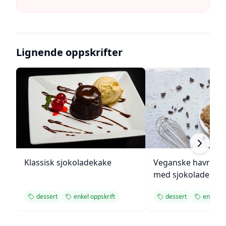
Lignende oppskrifter
Klassisk sjokoladekake
Veganske havregr
med sjokolade
dessert
enkel oppskrift
dessert
enkel op