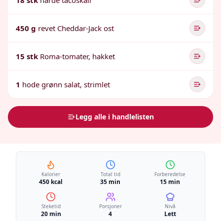
18 stk
harde tacoskall
450 g
revet Cheddar-Jack ost
15 stk
Roma-tomater, hakket
1
hode grønn salat, strimlet
Legg alle i handlelisten
Kalorier
Total tid
Forberedelse
450 kcal
35 min
15 min
Steketid
Porsjoner
Nivå
20 min
4
Lett