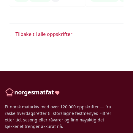
← Tilbake til alle oppskrifter
norgesmatfat
Et norsk matarkiv med over 120 000 oppskrifter — fra
raske hverdagsretter til storslagne festmenyer. Filtrer
etter tid, sesong eller råvarer og finn nøyaktig det
kjøkkenet trenger akkurat nå.