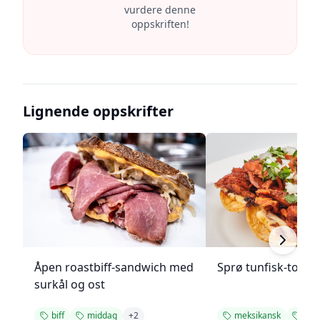
vurdere denne
oppskriften!
Lignende oppskrifter
Åpen roastbiff-sandwich med
Sprø tunfisk-tosta
surkål og ost
biff
middag
+
2
meksikansk
mid