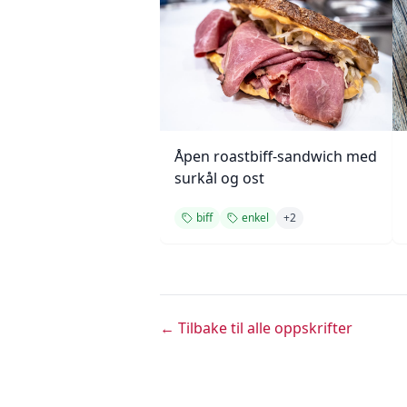
Åpen roastbiff-sandwich med
surkål og ost
biff
enkel
+
2
← Tilbake til alle oppskrifter