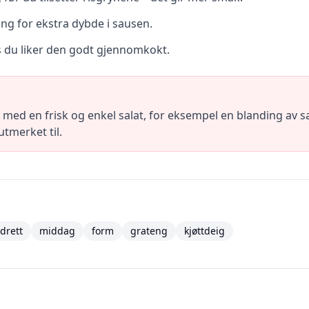
ong for ekstra dybde i sausen.
is du liker den godt gjennomkokt.
 med en frisk og enkel salat, for eksempel en blanding av sa
utmerket til.
drett
middag
form
grateng
kjøttdeig