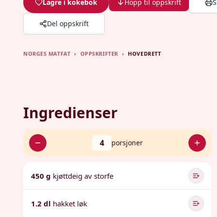
Lagre i kokebok
Hopp til oppskrift
S
Del oppskrift
NORGES MATFAT
›
OPPSKRIFTER
›
HOVEDRETT
Ingredienser
4
porsjoner
450 g
kjøttdeig av storfe
1.2 dl
hakket løk