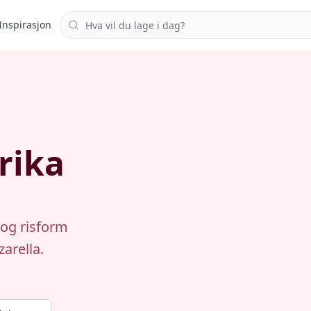
Søk i oppskrifter
Inspirasjon
rika
 og risform
arella.