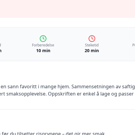
d
Forberedelse
Steketid
P
n
10 min
20 min
er en sann favoritt i mange hjem. Sammensetningen av safti
ert smaksopplevelse. Oppskriften er enkel å lage og passer 
g før du tilsetter risgrynene – det gir mer smak.