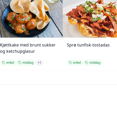
Kjøttkake med brunt sukker
Sprø tunfisk-tostadas
og ketchupglasur
enkel
middag
+
1
enkel
middag