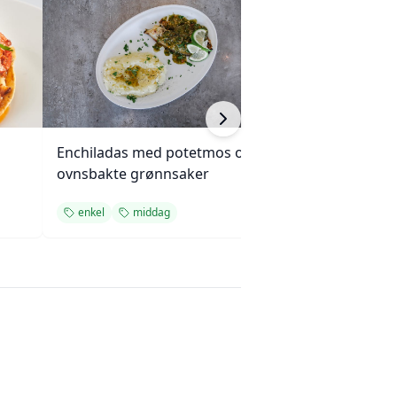
Enchiladas med potetmos og
Krydret kokosri
ovnsbakte grønnsaker
cashewnøtter
enkel
middag
ris
enkel