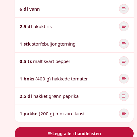
6 dl
vann
2.5 dl
ukokt ris
1 stk
storfebuljongterning
0.5 ts
malt svart pepper
1 boks
(400 g) hakkede tomater
2.5 dl
hakket grønn paprika
1 pakke
(200 g) mozzarellaost
Legg alle i handlelisten