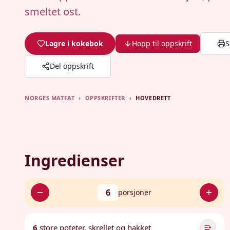
smeltet ost.
Lagre i kokebok
Hopp til oppskrift
S
Del oppskrift
NORGES MATFAT
›
OPPSKRIFTER
›
HOVEDRETT
Ingredienser
6
porsjoner
6
store poteter, skrellet og hakket