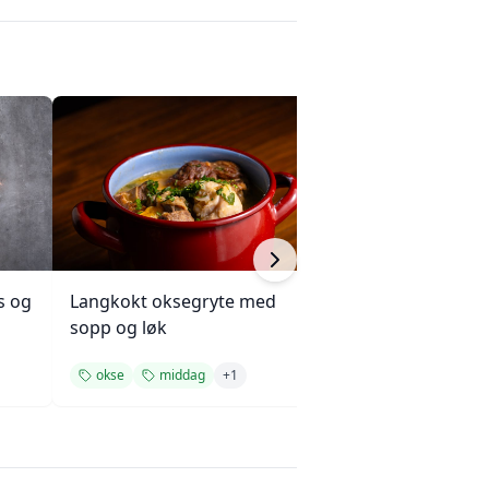
s og
Langkokt oksegryte med
Kjøttpai (Tourtièr
sopp og løk
Quebec
okse
middag
+
1
potet
middag