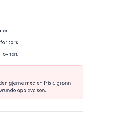
mør.
for tørr.
 i ovnen.
den gjerne med en frisk, grønn
 avrunde opplevelsen.