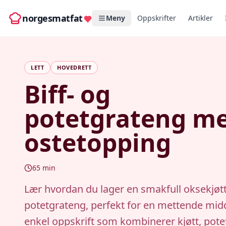
norgesmatfat
Meny
Oppskrifter
Artikler
LETT
HOVEDRETT
Biff- og
potetgrateng m
ostetopping
65
min
Lær hvordan du lager en smakfull oksekjøtt
potetgrateng, perfekt for en mettende mid
enkel oppskrift som kombinerer kjøtt, pote