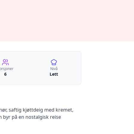
orsjoner
Nivå
6
Lett
ør, saftig kjøttdeig med kremet,
 byr på en nostalgisk reise