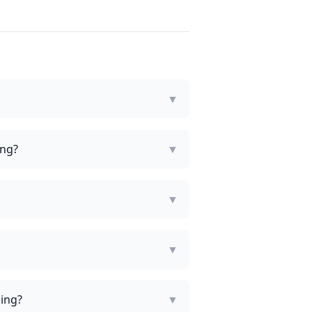
▼
ing?
▼
▼
▼
ping?
▼