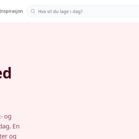
Søk i oppskrifter
Inspirasjon
ed
- og
dag. En
ter og