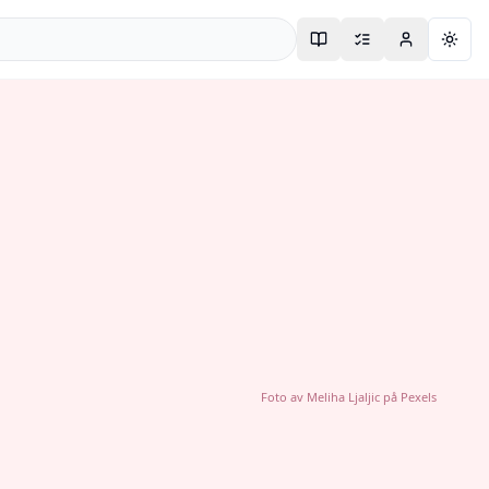
Togg
Foto av
Meliha Ljaljic
på
Pexels