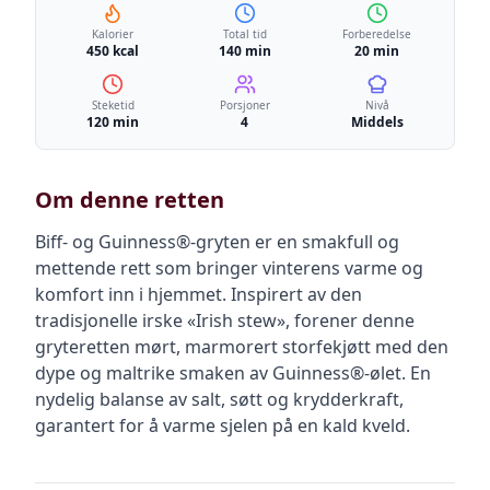
Kalorier
Total tid
Forberedelse
450 kcal
140 min
20 min
Steketid
Porsjoner
Nivå
120 min
4
Middels
Om denne retten
Biff- og Guinness®-gryten er en smakfull og
mettende rett som bringer vinterens varme og
komfort inn i hjemmet. Inspirert av den
tradisjonelle irske «Irish stew», forener denne
gryteretten mørt, marmorert storfekjøtt med den
dype og maltrike smaken av Guinness®-ølet. En
nydelig balanse av salt, søtt og krydderkraft,
garantert for å varme sjelen på en kald kveld.