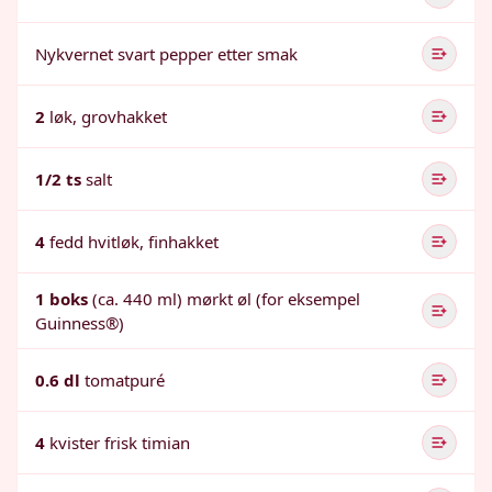
Nykvernet svart pepper etter smak
2
løk, grovhakket
1/2 ts
salt
4
fedd hvitløk, finhakket
1 boks
(ca. 440 ml) mørkt øl (for eksempel
Guinness®)
0.6 dl
tomatpuré
4
kvister frisk timian