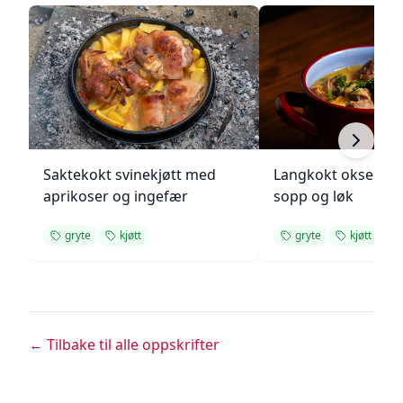
Saktekokt svinekjøtt med
Langkokt oksegry
aprikoser og ingefær
sopp og løk
gryte
kjøtt
gryte
kjøtt
← Tilbake til alle oppskrifter