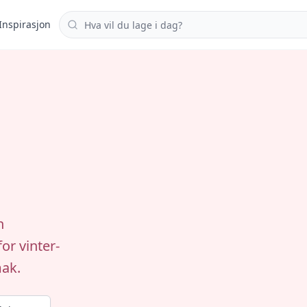
Søk i oppskrifter
Inspirasjon
n
or vinter-
mak.