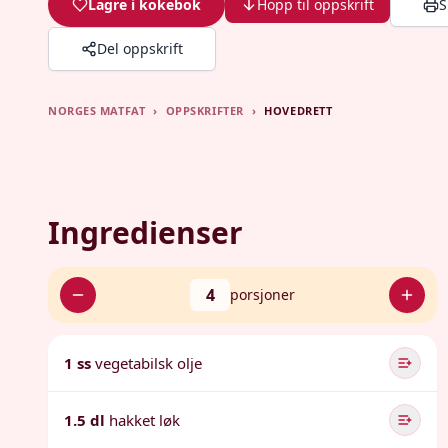
Lagre i kokebok
Hopp til oppskrift
S
Del oppskrift
NORGES MATFAT
›
OPPSKRIFTER
›
HOVEDRETT
Ingredienser
4
porsjoner
1 ss
vegetabilsk olje
1.5 dl
hakket løk