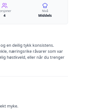
orsjoner
Nivå
4
Middels
g en deilig tykk konsistens.
enkle, næringsrike råvarer som var
ig høstkveld, eller når du trenger
fekt myke.