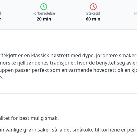
d
Forberedelse
Steketid
P
n
20 min
60 min
ekjøtt er en klassisk høstrett med dype, jordnære smaker o
e norske fjellbøndenes tradisjoner, hvor de benyttet seg av 
Suppen passer perfekt som en varmende hovedrett på en kjøl
e.
litet for best mulig smak.
enn vanlige grønnsaker, så la det småkoke til kornene er per