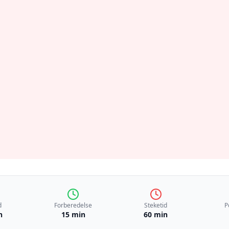
d
Forberedelse
Steketid
P
n
15 min
60 min