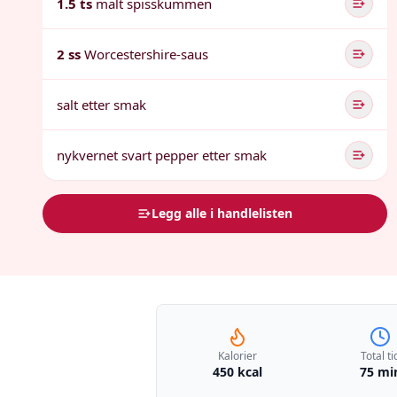
1.5 ts
malt spisskummen
2 ss
Worcestershire-saus
salt etter smak
nykvernet svart pepper etter smak
Legg alle i handlelisten
Kalorier
Total ti
450 kcal
75 mi