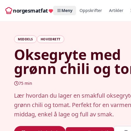
norgesmatfat
Meny
Oppskrifter
Artikler
MIDDELS
HOVEDRETT
Oksegryte med
grønn chili og t
75
min
Lær hvordan du lager en smakfull oksegry
grønn chili og tomat. Perfekt for en varme
middag, enkel å lage og full av smak.