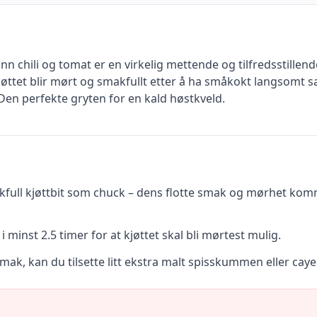
chili og tomat er en virkelig mettende og tilfredsstillende 
ttet blir mørt og smakfullt etter å ha småkokt langsomt
Den perfekte gryten for en kald høstkveld.
full kjøttbit som chuck – dens flotte smak og mørhet kommer
 minst 2.5 timer for at kjøttet skal bli mørtest mulig.
smak, kan du tilsette litt ekstra malt spisskummen eller ca