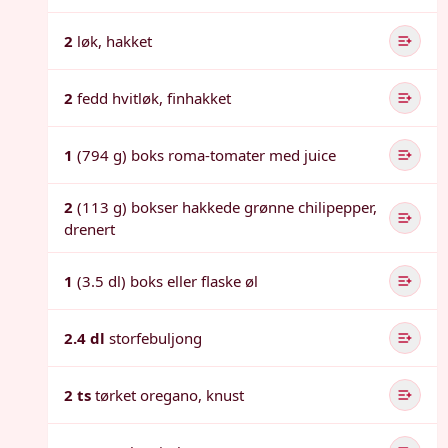
2
løk, hakket
2
fedd hvitløk, finhakket
1
(794 g) boks roma-tomater med juice
2
(113 g) bokser hakkede grønne chilipepper,
drenert
1
(3.5 dl) boks eller flaske øl
2.4 dl
storfebuljong
2 ts
tørket oregano, knust