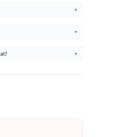
▼
▼
at?
▼