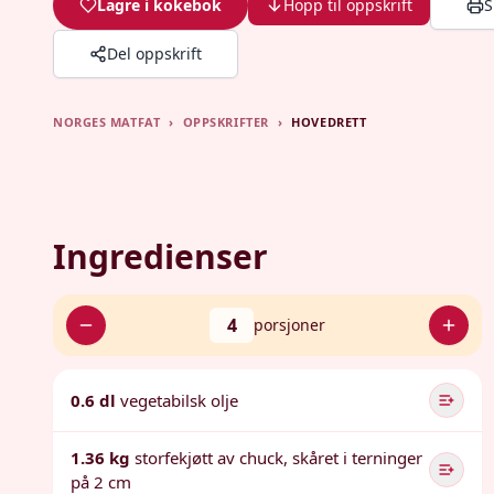
Lagre i kokebok
Hopp til oppskrift
S
Del oppskrift
NORGES MATFAT
›
OPPSKRIFTER
›
HOVEDRETT
Ingredienser
4
porsjoner
0.6 dl
vegetabilsk olje
1.36 kg
storfekjøtt av chuck, skåret i terninger
på 2 cm