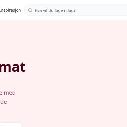
Søk i oppskrifter
Inspirasjon
omat
te med
nde