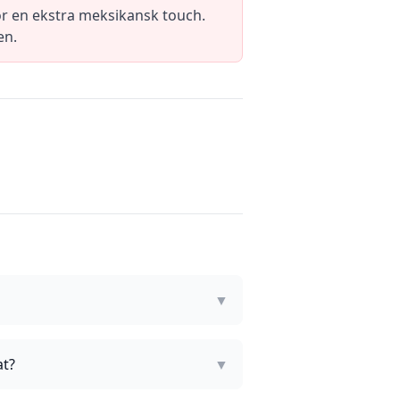
or en ekstra meksikansk touch.
en.
▼
at?
▼