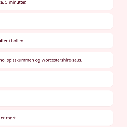
ca. 5 minutter.
ter i bollen.
regano, spisskummen og Worcestershire-saus.
t er mørt.