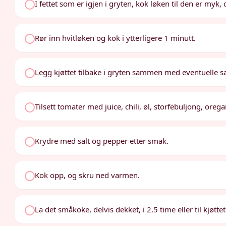
I fettet som er igjen i gryten, kok løken til den er myk, 
Rør inn hvitløken og kok i ytterligere 1 minutt.
Legg kjøttet tilbake i gryten sammen med eventuelle saf
Tilsett tomater med juice, chili, øl, storfebuljong, o
Krydre med salt og pepper etter smak.
Kok opp, og skru ned varmen.
La det småkoke, delvis dekket, i 2.5 time eller til kjøtte