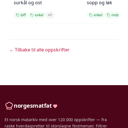
surkål og ost
sopp og løk
biff
enkel
+
1
enkel
middag
← Tilbake til alle oppskrifter
norgesmatfat
Et norsk matarkiv med over 120 000 oppskrifter — fra
raske hverdagsretter til storslagne festmenyer. Filtrer