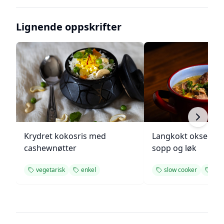
Lignende oppskrifter
Krydret kokosris med
Langkokt oksegry
cashewnøtter
sopp og løk
vegetarisk
enkel
slow cooker
enk