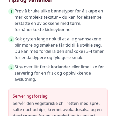
Prøv å bruke ulike bønnetyper for å skape en
1
mer kompleks tekstur – du kan for eksempel
erstatte en av boksene med tørre,
forhåndskokte kidneybønner.
Kok gryten lenge nok til at alle grønnsakene
2
blir møre og smakene får tid til å utvikle seg.
Du kan med fordel la den småkoke i 3-4 timer
for enda dypere og fyldigere smak.
Strø over litt fersk koriander eller lime like før
3
servering for en frisk og oppkvikkende
avslutning.
Serveringsforslag
Servér den vegetariske chiliretten med sprø,
salte nachochips, kremet avokadosalsa og en
dæsj rømme for en komplett og balansert