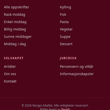
Alle oppskrifter
Kylling
Rask middag
Fisk
Enkel middag
Pasta
Billig middag
Vegetar
Sunne middager
Suppe
Middag i dag
Dessert
SELSKAPET
JURIDISK
Artikler
Personvern og vilkår
Om oss
Informasjonskapsler
Kontakt
©
2026
Norges Matfat. Alle rettigheter reservert.
Bilder levert av
Pexels