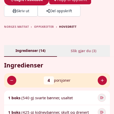
Skriv ut
Del oppskrift
NORGES MATFAT
›
OPPSKRIFTER
›
HOVEDRETT
Ingredienser (
14
)
Slik gjør du (
3
)
Ingredienser
4
porsjoner
1 boks
(540 g) svarte bønner, usaltet
1 boks
(425 g) kidneybønner, skylt og drenert