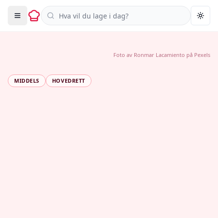
Søk i oppskrifter
Togg
Foto av
Ronmar Lacamiento
på
Pexels
MIDDELS
HOVEDRETT