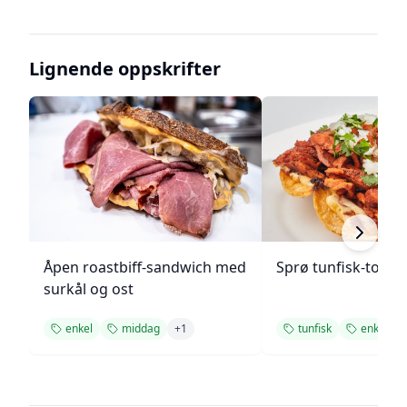
Lignende oppskrifter
Åpen roastbiff-sandwich med
Sprø tunfisk-tosta
surkål og ost
enkel
middag
+
1
tunfisk
enkel