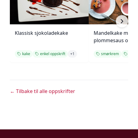
Klassisk sjokoladekake
Mandelkake med
plommesaus og
ingefærsmørkrem
kake
enkel oppskrift
+
1
smørkrem
kake
← Tilbake til alle oppskrifter