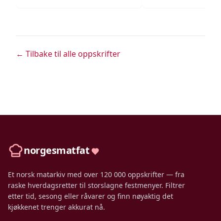
← Tilbake til alle oppskrifter
norgesmatfat
Et norsk matarkiv med over 120 000 oppskrifter — fra
raske hverdagsretter til storslagne festmenyer. Filtrer
etter tid, sesong eller råvarer og finn nøyaktig det
kjøkkenet trenger akkurat nå.