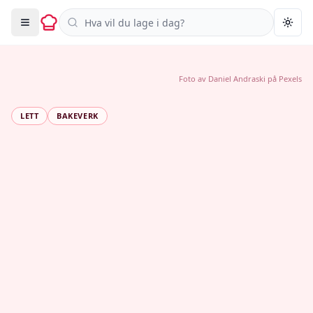
Søk i oppskrifter
Togg
Foto av
Daniel Andraski
på
Pexels
LETT
BAKEVERK