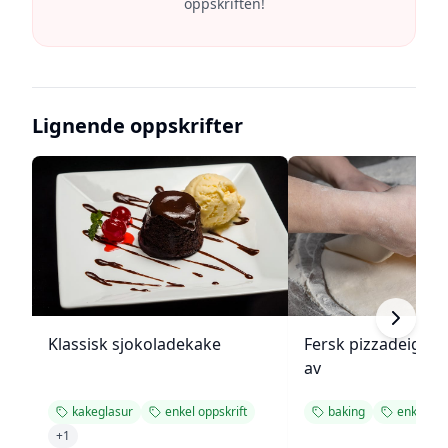
oppskriften!
Lignende oppskrifter
Klassisk sjokoladekake
Fersk pizzadeig fr
av
kakeglasur
enkel oppskrift
baking
enkel opp
+
1