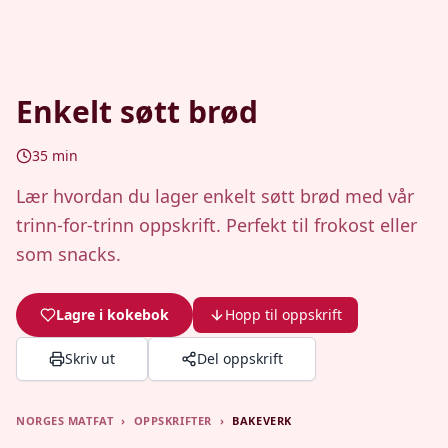
Enkelt søtt brød
35
min
Lær hvordan du lager enkelt søtt brød med vår
trinn-for-trinn oppskrift. Perfekt til frokost eller
som snacks.
Lagre i kokebok
Hopp til oppskrift
Skriv ut
Del oppskrift
NORGES MATFAT
›
OPPSKRIFTER
›
BAKEVERK