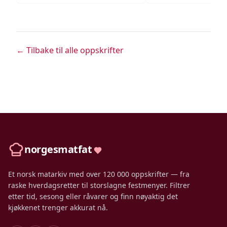
← Tilbake til alle oppskrifter
norgesmatfat
Et norsk matarkiv med over 120 000 oppskrifter — fra
raske hverdagsretter til storslagne festmenyer. Filtrer
etter tid, sesong eller råvarer og finn nøyaktig det
kjøkkenet trenger akkurat nå.