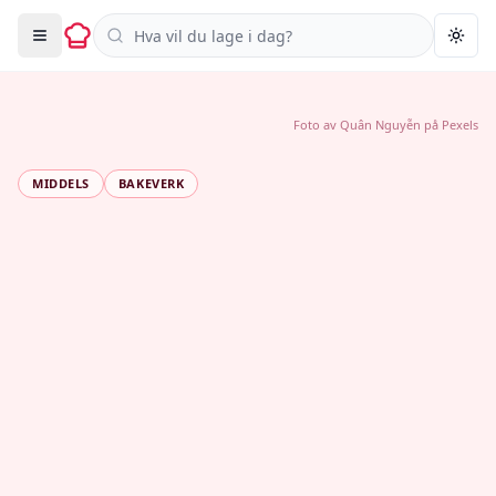
Søk i oppskrifter
Togg
Foto av
Quân Nguyễn
på
Pexels
MIDDELS
BAKEVERK