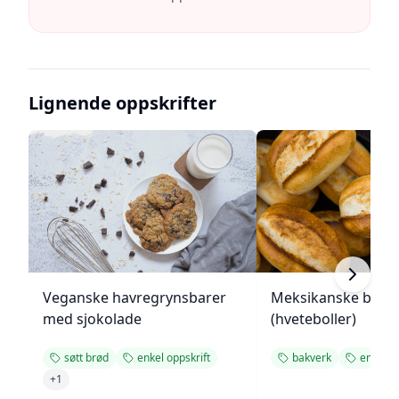
Lignende oppskrifter
Veganske havregrynsbarer
Meksikanske bolill
med sjokolade
(hveteboller)
søtt brød
enkel oppskrift
bakverk
enkel op
+
1