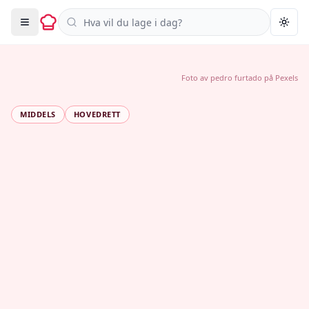
Søk i oppskrifter
Togg
Foto av
pedro furtado
på
Pexels
MIDDELS
HOVEDRETT