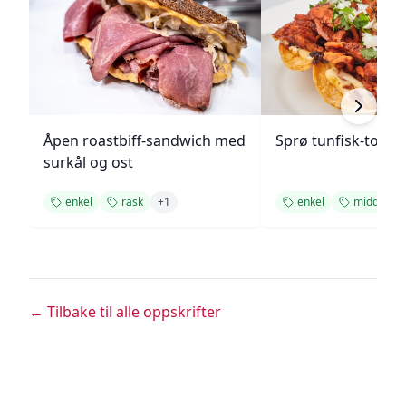
Åpen roastbiff-sandwich med
Sprø tunfisk-tosta
surkål og ost
enkel
rask
+
1
enkel
middag
← Tilbake til alle oppskrifter