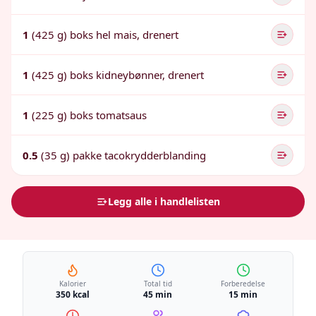
1
(425 g) boks hel mais, drenert
1
(425 g) boks kidneybønner, drenert
1
(225 g) boks tomatsaus
0.5
(35 g) pakke tacokrydderblanding
Legg alle i handlelisten
Kalorier
Total tid
Forberedelse
350 kcal
45 min
15 min