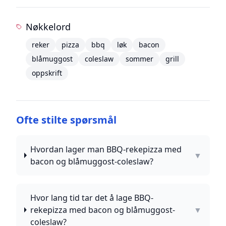
Nøkkelord
reker
pizza
bbq
løk
bacon
blåmuggost
coleslaw
sommer
grill
oppskrift
Ofte stilte spørsmål
Hvordan lager man BBQ-rekepizza med
▼
bacon og blåmuggost-coleslaw?
Hvor lang tid tar det å lage BBQ-
rekepizza med bacon og blåmuggost-
▼
coleslaw?