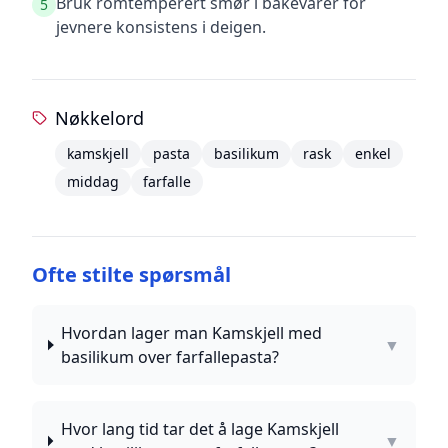
Bruk romtemperert smør i bakevarer for
5
jevnere konsistens i deigen.
Nøkkelord
kamskjell
pasta
basilikum
rask
enkel
middag
farfalle
Ofte stilte spørsmål
Hvordan lager man Kamskjell med
▼
basilikum over farfallepasta?
Hvor lang tid tar det å lage Kamskjell
▼