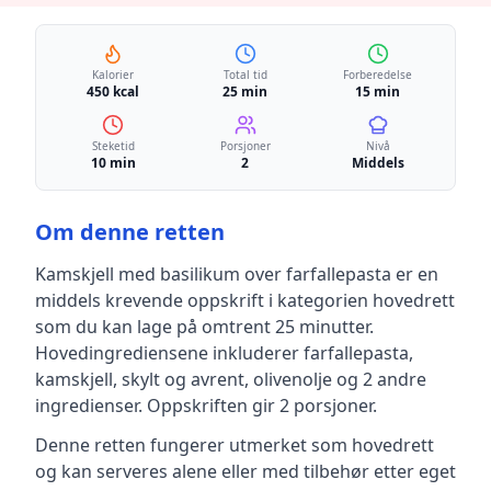
Kalorier
Total tid
Forberedelse
450 kcal
25 min
15 min
Steketid
Porsjoner
Nivå
10 min
2
Middels
Om denne retten
Kamskjell med basilikum over farfallepasta
er en
middels krevende
oppskrift
i kategorien hovedrett
som du kan lage på omtrent 25 minutter
.
Hovedingrediensene inkluderer
farfallepasta,
kamskjell, skylt og avrent, olivenolje
og 2 andre
ingredienser
.
Oppskriften gir
2
porsjoner.
Denne retten fungerer utmerket som hovedrett
og kan serveres alene eller med tilbehør etter eget