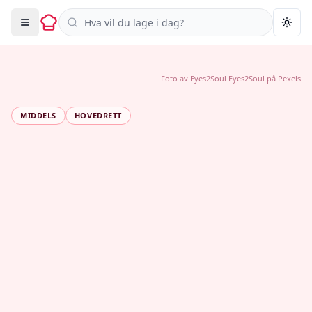
Søk i oppskrifter
Togg
Foto av
Eyes2Soul Eyes2Soul
på
Pexels
MIDDELS
HOVEDRETT