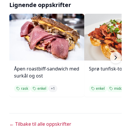
Lignende oppskrifter
Åpen roastbiff-sandwich med
Sprø tunfisk-tosta
surkål og ost
rask
enkel
+
1
enkel
middag
← Tilbake til alle oppskrifter