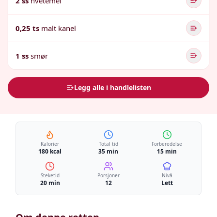
2 ss
hvetemel
0,25 ts
malt kanel
1 ss
smør
Legg alle i handlelisten
Kalorier
Total tid
Forberedelse
180 kcal
35 min
15 min
Steketid
Porsjoner
Nivå
20 min
12
Lett