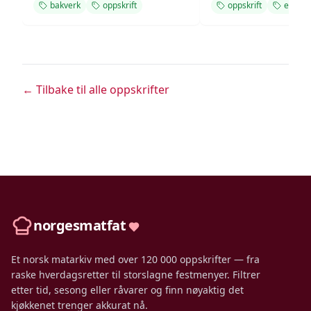
bakverk
oppskrift
oppskrift
enkel
← Tilbake til alle oppskrifter
norgesmatfat
Et norsk matarkiv med over 120 000 oppskrifter — fra
raske hverdagsretter til storslagne festmenyer. Filtrer
etter tid, sesong eller råvarer og finn nøyaktig det
kjøkkenet trenger akkurat nå.