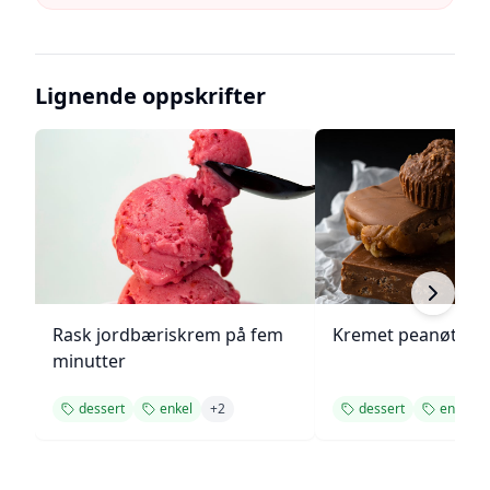
Lignende oppskrifter
Rask jordbæriskrem på fem
Kremet peanøttsm
minutter
dessert
enkel
+
2
dessert
enkel