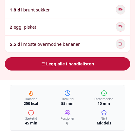
1.8 dl
brunt sukker
2
egg, pisket
5.5 dl
moste overmodne bananer
Legg alle i handlelisten
Kalorier
Total tid
Forberedelse
250 kcal
55 min
10 min
Steketid
Porsjoner
Nivå
45 min
8
Middels