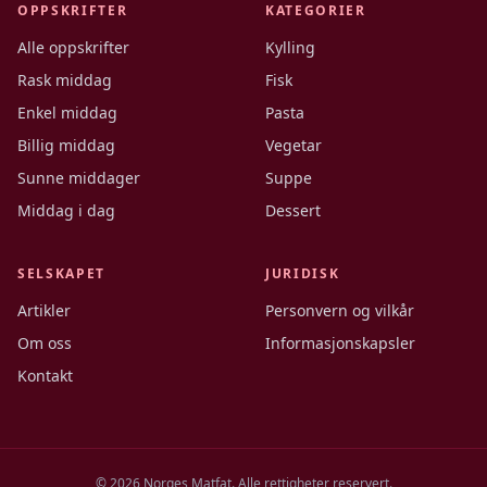
OPPSKRIFTER
KATEGORIER
Alle oppskrifter
Kylling
Rask middag
Fisk
Enkel middag
Pasta
Billig middag
Vegetar
Sunne middager
Suppe
Middag i dag
Dessert
SELSKAPET
JURIDISK
Artikler
Personvern og vilkår
Om oss
Informasjonskapsler
Kontakt
©
2026
Norges Matfat. Alle rettigheter reservert.