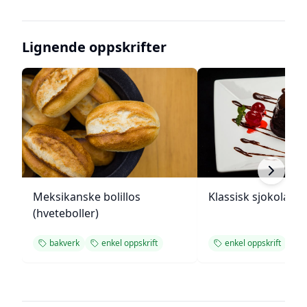
Lignende oppskrifter
Meksikanske bolillos
Klassisk sjokolade
(hveteboller)
bakverk
enkel oppskrift
enkel oppskrift
s