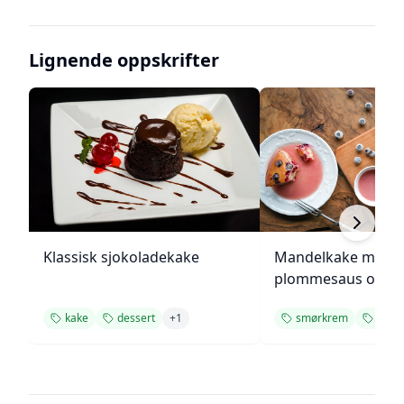
Lignende oppskrifter
Klassisk sjokoladekake
Mandelkake med
plommesaus og
ingefærsmørkrem
kake
dessert
+
1
smørkrem
kake