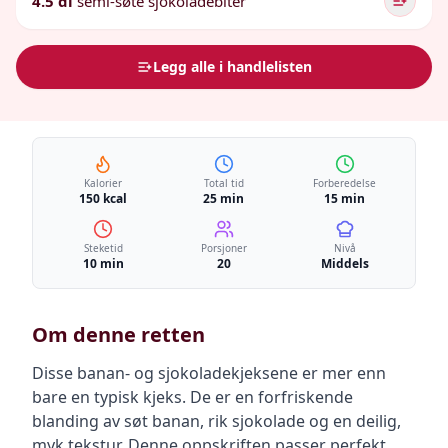
4.5 dl
semi-søte sjokoladebiter
Legg alle i handlelisten
Kalorier
Total tid
Forberedelse
150 kcal
25 min
15 min
Steketid
Porsjoner
Nivå
10 min
20
Middels
Om denne retten
Disse banan- og sjokoladekjeksene er mer enn
bare en typisk kjeks. De er en forfriskende
blanding av søt banan, rik sjokolade og en deilig,
myk tekstur. Denne oppskriften passer perfekt