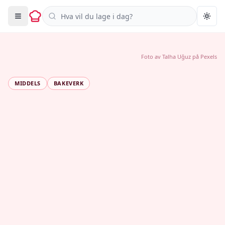
Søk i oppskrifter
Togg
Foto av
Talha Uğuz
på
Pexels
MIDDELS
BAKEVERK