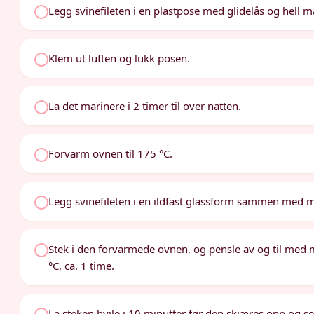
Legg svinefileten i en plastpose med glidelås og hell m
Klem ut luften og lukk posen.
La det marinere i 2 timer til over natten.
Forvarm ovnen til 175 °C.
Legg svinefileten i en ildfast glassform sammen med 
Stek i den forvarmede ovnen, og pensle av og til med m
°C, ca. 1 time.
La steken hvile i 10 minutter før den skjæres opp og se