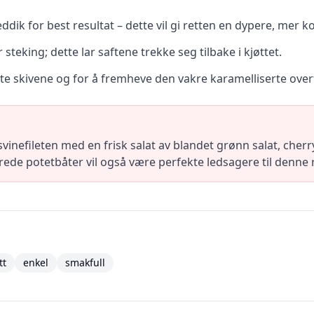
ddik for best resultat – dette vil gi retten en dypere, mer
r steking; dette lar saftene trekke seg tilbake i kjøttet.
ste skivene og for å fremheve den vakre karamelliserte over
inefileten med en frisk salat av blandet grønn salat, cher
rede potetbåter vil også være perfekte ledsagere til denne 
tt
enkel
smakfull