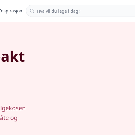
Søk i oppskrifter
Inspirasjon
bakt
helgekosen
åte og