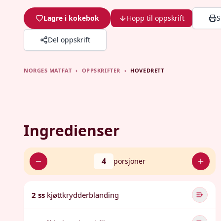
Lagre i kokebok
Hopp til oppskrift
S
Del oppskrift
NORGES MATFAT
›
OPPSKRIFTER
›
HOVEDRETT
Ingredienser
4
porsjoner
2 ss
kjøttkrydderblanding