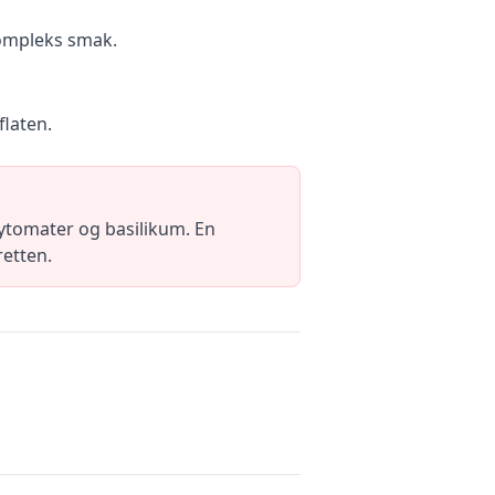
 kompleks smak.
flaten.
rytomater og basilikum. En
retten.