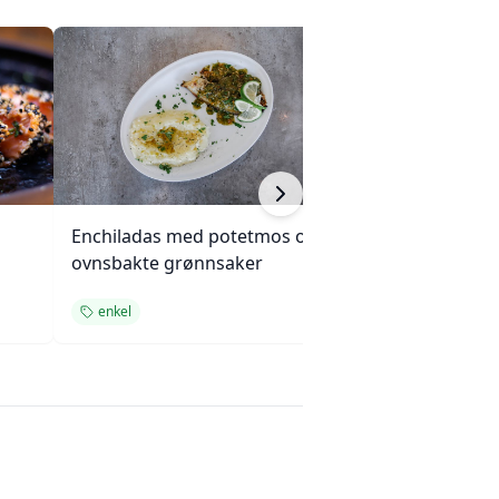
Enchiladas med potetmos og
Krydret kokosri
ovnsbakte grønnsaker
cashewnøtter
enkel
enkel