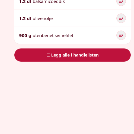
1.2 dl
balsamicoeddik
1.2 dl
olivenolje
900 g
utenbenet svinefilet
Legg alle i handlelisten