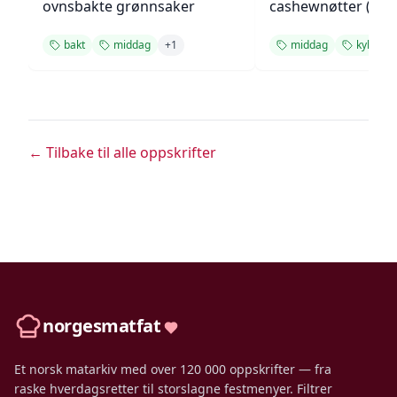
ovnsbakte grønnsaker
cashewnøtter (Unie
bakt
middag
+
1
middag
kylling
← Tilbake til alle oppskrifter
norgesmatfat
Et norsk matarkiv med over 120 000 oppskrifter — fra
raske hverdagsretter til storslagne festmenyer. Filtrer