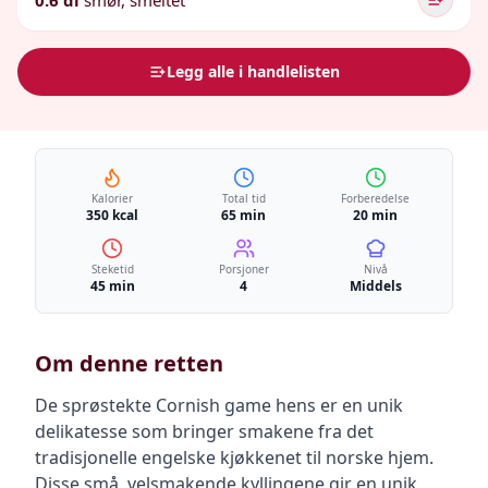
0.6 dl
smør, smeltet
Legg alle i handlelisten
Kalorier
Total tid
Forberedelse
350 kcal
65 min
20 min
Steketid
Porsjoner
Nivå
45 min
4
Middels
Om denne retten
De sprøstekte Cornish game hens er en unik
delikatesse som bringer smakene fra det
tradisjonelle engelske kjøkkenet til norske hjem.
Disse små, velsmakende kyllingene gir en unik