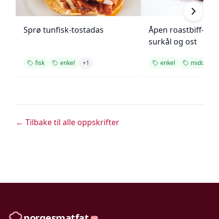
Sprø tunfisk-tostadas
Åpen roastbiff-sa
surkål og ost
fisk
enkel
+
1
enkel
middag
← Tilbake til alle oppskrifter
norgesmatfat