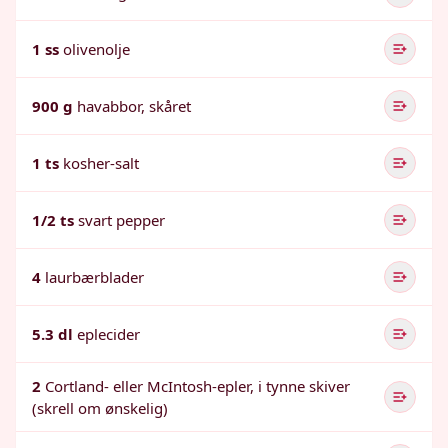
1 ss
olivenolje
900 g
havabbor, skåret
1 ts
kosher-salt
1/2 ts
svart pepper
4
laurbærblader
5.3 dl
eplecider
2
Cortland- eller McIntosh-epler, i tynne skiver
(skrell om ønskelig)