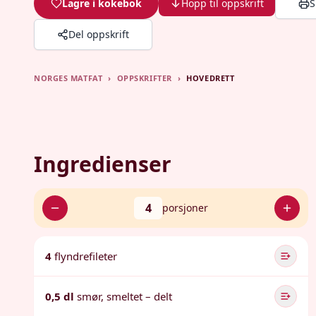
Lagre i kokebok
Hopp til oppskrift
S
Del oppskrift
NORGES MATFAT
›
OPPSKRIFTER
›
HOVEDRETT
Ingredienser
4
porsjoner
4
flyndrefileter
0,5 dl
smør, smeltet – delt