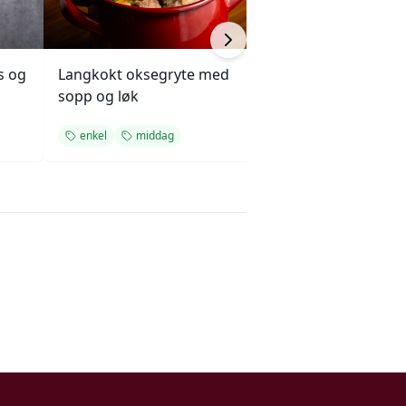
s og
Langkokt oksegryte med
Kjøttkake med b
sopp og løk
og ketchupglasu
enkel
middag
enkel
middag