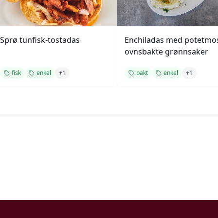
Sprø tunfisk-tostadas
Enchiladas med potetmo
ovnsbakte grønnsaker
fisk
enkel
+
1
bakt
enkel
+
1