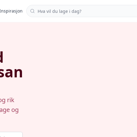
Søk i oppskrifter
Inspirasjon
d
san
g rik
lage og