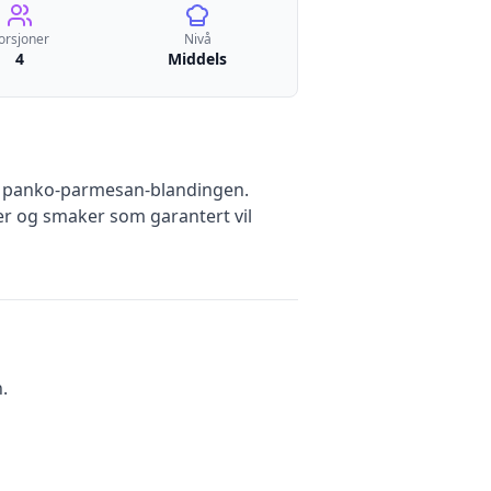
orsjoner
Nivå
4
Middels
ke panko-parmesan-blandingen.
rer og smaker som garantert vil
.