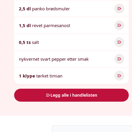
2,5 dl
panko brødsmuler
1,5 dl
revet parmesanost
0,5 ts
salt
nykvernet svart pepper etter smak
1 klype
tørket timian
Legg alle i handlelisten