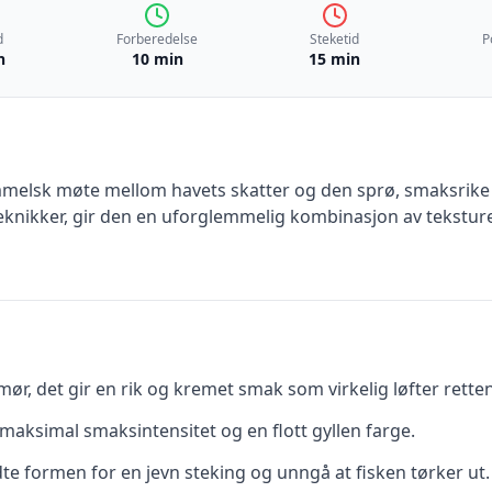
d
Forberedelse
Steketid
P
n
10 min
15 min
immelsk møte mellom havets skatter og den sprø, smaksri
 teknikker, gir den en uforglemmelig kombinasjon av tekstu
mør, det gir en rik og kremet smak som virkelig løfter retten
 maksimal smaksintensitet og en flott gyllen farge.
edte formen for en jevn steking og unngå at fisken tørker ut.