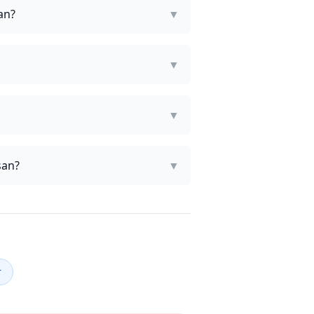
an?
▼
▼
▼
san?
▼
r