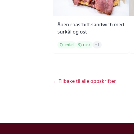
Åpen roastbiff-sandwich med
surkål og ost
enkel
rask
+
1
← Tilbake til alle oppskrifter