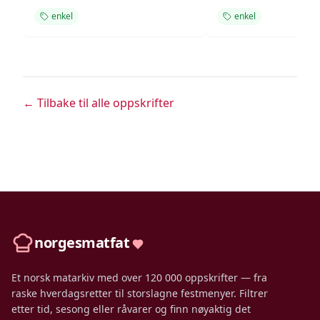
enkel
enkel
← Tilbake til alle oppskrifter
norgesmatfat
Et norsk matarkiv med over 120 000 oppskrifter — fra
raske hverdagsretter til storslagne festmenyer. Filtrer
etter tid, sesong eller råvarer og finn nøyaktig det