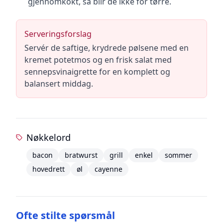
gjennomkokt, så blir de ikke for tørre.
Serveringsforslag
Servér de saftige, krydrede pølsene med en
kremet potetmos og en frisk salat med
sennepsvinaigrette for en komplett og
balansert middag.
Nøkkelord
bacon
bratwurst
grill
enkel
sommer
hovedrett
øl
cayenne
Ofte stilte spørsmål