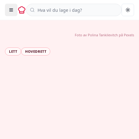
Søk i oppskrifter
Togg
Foto av
Polina Tankilevitch
på
Pexels
LETT
HOVEDRETT