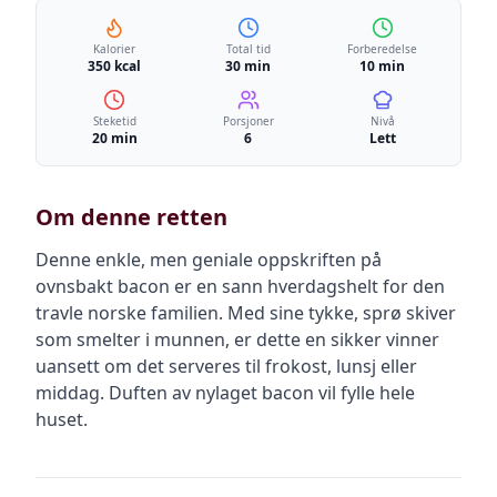
Kalorier
Total tid
Forberedelse
350 kcal
30 min
10 min
Steketid
Porsjoner
Nivå
20 min
6
Lett
Om denne retten
Denne enkle, men geniale oppskriften på
ovnsbakt bacon er en sann hverdagshelt for den
travle norske familien. Med sine tykke, sprø skiver
som smelter i munnen, er dette en sikker vinner
uansett om det serveres til frokost, lunsj eller
middag. Duften av nylaget bacon vil fylle hele
huset.