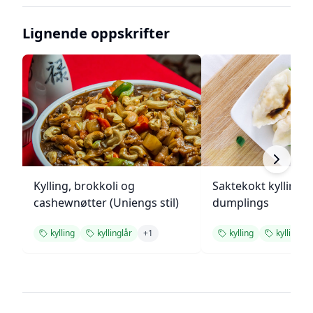
Lignende oppskrifter
Kylling, brokkoli og
Saktekokt kylling 
cashewnøtter (Uniengs stil)
dumplings
kylling
kyllinglår
+
1
kylling
kyllinglår