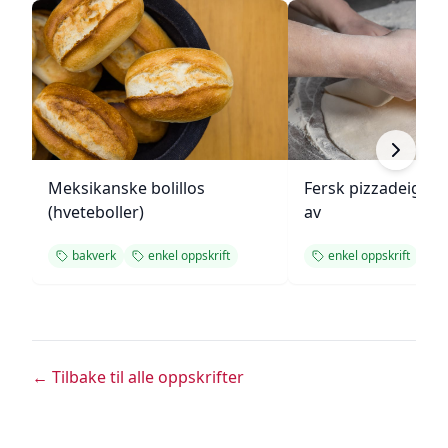
Meksikanske bolillos
Fersk pizzadeig fr
(hveteboller)
av
bakverk
enkel oppskrift
enkel oppskrift
← Tilbake til alle oppskrifter