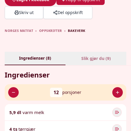
Skriv ut
Del oppskrift
NORGES MATFAT
›
OPPSKRIFTER
›
BAKEVERK
Ingredienser (
8
)
Slik gjør du (
9
)
Ingredienser
12
porsjoner
5,9 dl
varm melk
4 ts
tørrgjær