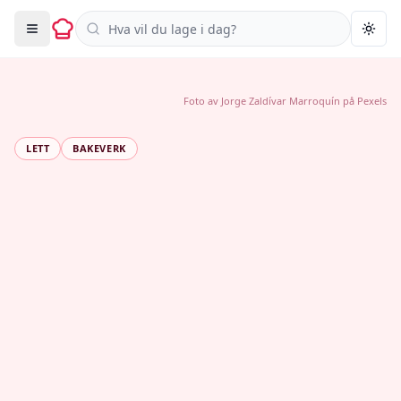
Søk i oppskrifter
Togg
Foto av
Jorge Zaldívar Marroquín
på
Pexels
LETT
BAKEVERK