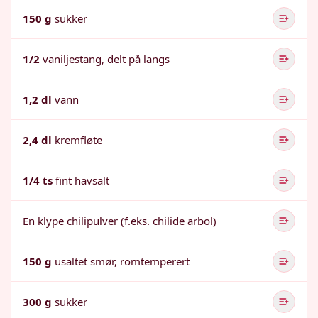
150 g
sukker
1/2
vaniljestang, delt på langs
1,2 dl
vann
2,4 dl
kremfløte
1/4 ts
fint havsalt
En klype chilipulver (f.eks. chilide arbol)
150 g
usaltet smør, romtemperert
300 g
sukker