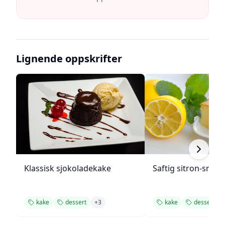
Lignende oppskrifter
Klassisk sjokoladekake
Saftig sitron-smør
kake
dessert
+
3
kake
dessert