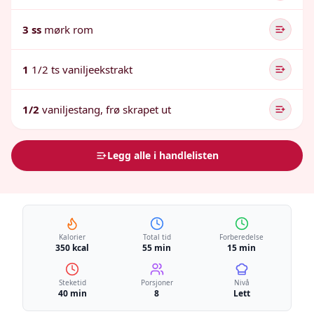
3 ss
mørk rom
1
1/2 ts vaniljeekstrakt
1/2
vaniljestang, frø skrapet ut
Legg alle i handlelisten
Kalorier
Total tid
Forberedelse
350 kcal
55 min
15 min
Steketid
Porsjoner
Nivå
40 min
8
Lett