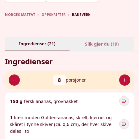
NORGES MATFAT
›
OPPSKRIFTER
›
BAKEVERK
Ingredienser (
21
)
Slik gjør du (
19
)
Ingredienser
8
porsjoner
150 g
fersk ananas, grovhakket
1
liten moden Golden-ananas, skrelt, kjernet og
skåret i tynne skiver (ca. 0,6 cm), der hver skive
deles i to