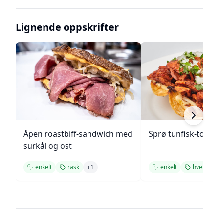
Lignende oppskrifter
Åpen roastbiff-sandwich med
Sprø tunfisk-tosta
surkål og ost
enkelt
rask
+
1
enkelt
hverdags