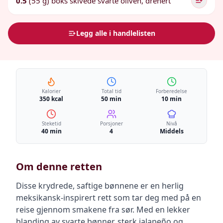
0.5
(55 g) boks skivede svarte oliven, drenert
Legg alle i handlelisten
Kalorier
Total tid
Forberedelse
350 kcal
50 min
10 min
Steketid
Porsjoner
Nivå
40 min
4
Middels
Om denne retten
Disse krydrede, saftige bønnene er en herlig
meksikansk-inspirert rett som tar deg med på en
reise gjennom smakene fra sør. Med en lekker
blanding av svarte bønner, sterk jalapeño og