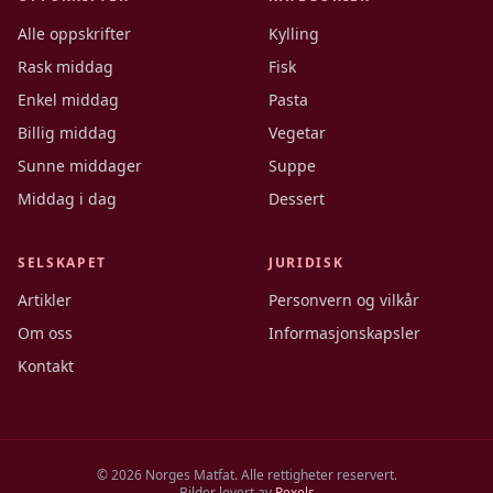
Alle oppskrifter
Kylling
Rask middag
Fisk
Enkel middag
Pasta
Billig middag
Vegetar
Sunne middager
Suppe
Middag i dag
Dessert
SELSKAPET
JURIDISK
Artikler
Personvern og vilkår
Om oss
Informasjonskapsler
Kontakt
©
2026
Norges Matfat. Alle rettigheter reservert.
Bilder levert av
Pexels