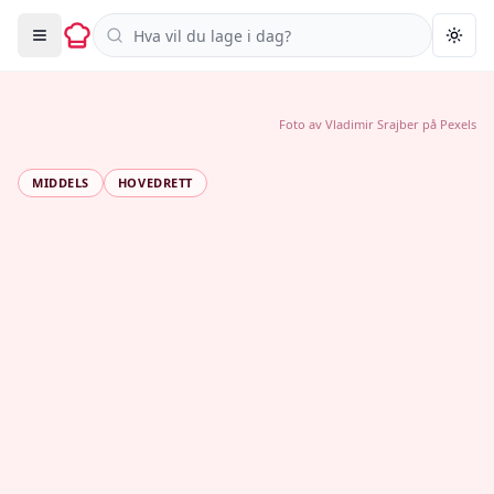
Søk i oppskrifter
Togg
Foto av
Vladimir Srajber
på
Pexels
MIDDELS
HOVEDRETT