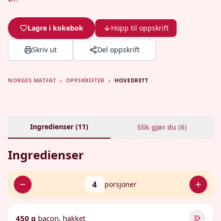
Lagre i kokebok
Hopp til oppskrift
Skriv ut
Del oppskrift
NORGES MATFAT
›
OPPSKRIFTER
›
HOVEDRETT
Ingredienser (
11
)
Slik gjør du (
6
)
Ingredienser
4
porsjoner
450 g
bacon, hakket