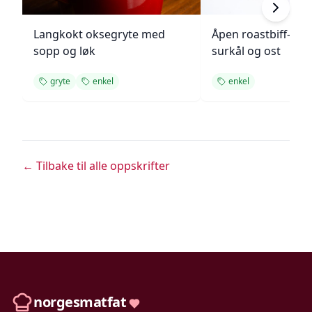
Langkokt oksegryte med
Åpen roastbiff-sa
sopp og løk
surkål og ost
gryte
enkel
enkel
← Tilbake til alle oppskrifter
norgesmatfat