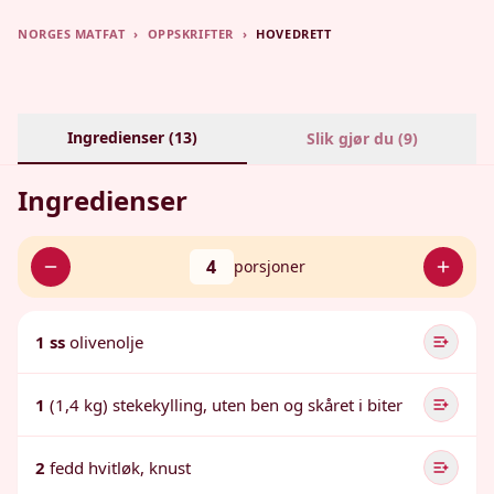
NORGES MATFAT
›
OPPSKRIFTER
›
HOVEDRETT
Ingredienser (
13
)
Slik gjør du (
9
)
Ingredienser
4
porsjoner
1 ss
olivenolje
1
(1,4 kg) stekekylling, uten ben og skåret i biter
2
fedd hvitløk, knust