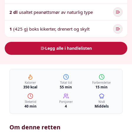
2 dl
usaltet peanøttsmør av naturlig type
1
(425 g) boks kikerter, drenert og skylt
Legg alle i handlelisten
Kalorier
Total tid
Forberedelse
350 kcal
55 min
15 min
Steketid
Porsjoner
Nivå
40 min
4
Middels
Om denne retten