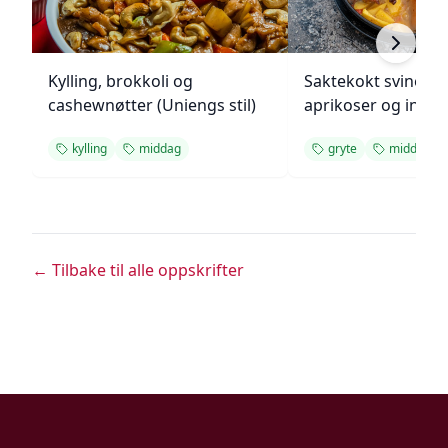
Kylling, brokkoli og
Saktekokt svinekjø
cashewnøtter (Uniengs stil)
aprikoser og inge
kylling
middag
gryte
middag
← Tilbake til alle oppskrifter