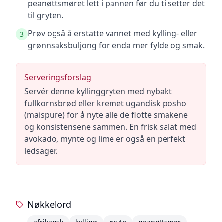
peanøttsmøret lett i pannen før du tilsetter det
til gryten.
Prøv også å erstatte vannet med kylling- eller
3
grønnsaksbuljong for enda mer fylde og smak.
Serveringsforslag
Servér denne kyllinggryten med nybakt
fullkornsbrød eller kremet ugandisk posho
(maispure) for å nyte alle de flotte smakene
og konsistensene sammen. En frisk salat med
avokado, mynte og lime er også en perfekt
ledsager.
Nøkkelord
afrikansk
kylling
gryte
peanøttsmør